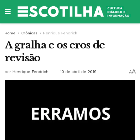
Home
Crônicas
Henrique Fendrich
A gralha e os eros de
revisão
A
por
Henrique Fendrich
10 de abril de 2019
A