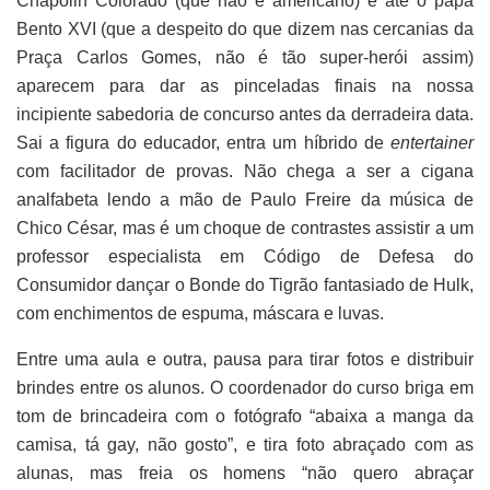
Chapolin Colorado (que não é americano) e até o papa
Bento XVI (que a despeito do que dizem nas cercanias da
Praça Carlos Gomes, não é tão super-herói assim)
aparecem para dar as pinceladas finais na nossa
incipiente sabedoria de concurso antes da derradeira data.
Sai a figura do educador, entra um híbrido de
entertainer
com facilitador de provas. Não chega a ser a cigana
analfabeta lendo a mão de Paulo Freire da música de
Chico César, mas é um choque de contrastes assistir a um
professor especialista em Código de Defesa do
Consumidor dançar o Bonde do Tigrão fantasiado de Hulk,
com enchimentos de espuma, máscara e luvas.
Entre uma aula e outra, pausa para tirar fotos e distribuir
brindes entre os alunos. O coordenador do curso briga em
tom de brincadeira com o fotógrafo “abaixa a manga da
camisa, tá gay, não gosto”, e tira foto abraçado com as
alunas, mas freia os homens “não quero abraçar