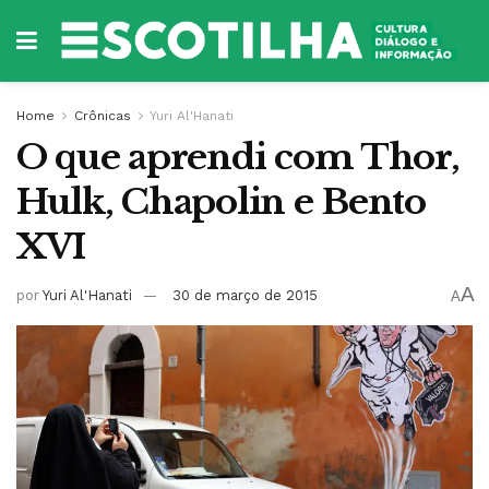
Home
Crônicas
Yuri Al'Hanati
O que aprendi com Thor,
Hulk, Chapolin e Bento
XVI
A
por
Yuri Al'Hanati
30 de março de 2015
A