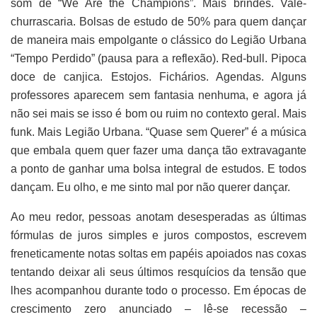
som de “We Are the Champions”. Mais brindes. Vale-
churrascaria. Bolsas de estudo de 50% para quem dançar
de maneira mais empolgante o clássico do Legião Urbana
“Tempo Perdido” (pausa para a reflexão). Red-bull. Pipoca
doce de canjica. Estojos. Fichários. Agendas. Alguns
professores aparecem sem fantasia nenhuma, e agora já
não sei mais se isso é bom ou ruim no contexto geral. Mais
funk. Mais Legião Urbana. “Quase sem Querer” é a música
que embala quem quer fazer uma dança tão extravagante
a ponto de ganhar uma bolsa integral de estudos. E todos
dançam. Eu olho, e me sinto mal por não querer dançar.
Ao meu redor, pessoas anotam desesperadas as últimas
fórmulas de juros simples e juros compostos, escrevem
freneticamente notas soltas em papéis apoiados nas coxas
tentando deixar ali seus últimos resquícios da tensão que
lhes acompanhou durante todo o processo. Em épocas de
crescimento zero anunciado – lê-se recessão –