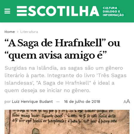
Home
Literatura
“A Saga de Hrafnkell” ou
“quem avisa amigo é”
Surgidas na Islândia, as sagas são um gênero
literário à parte. Integrante do livro 'Três Sagas
Islandesas', "A Saga de Hrafnkell" é ideal a
quem deseja se iniciar no gênero.
A
por
Luiz Henrique Budant
16 de julho de 2018
A