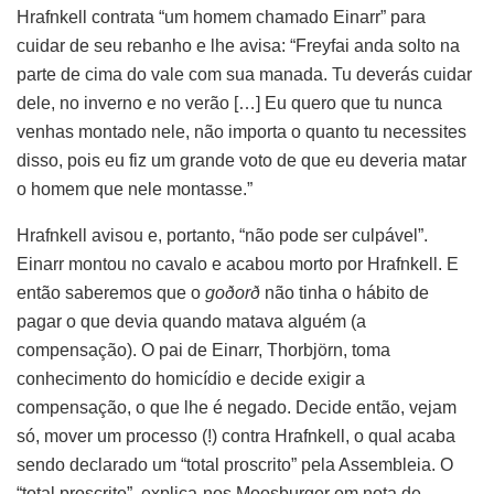
Hrafnkell contrata “um homem chamado Einarr” para
cuidar de seu rebanho e lhe avisa: “Freyfai anda solto na
parte de cima do vale com sua manada. Tu deverás cuidar
dele, no inverno e no verão […] Eu quero que tu nunca
venhas montado nele, não importa o quanto tu necessites
disso, pois eu fiz um grande voto de que eu deveria matar
o homem que nele montasse.”
Hrafnkell avisou e, portanto, “não pode ser culpável”.
Einarr montou no cavalo e acabou morto por Hrafnkell. E
então saberemos que o
goðorð
não tinha o hábito de
pagar o que devia quando matava alguém (a
compensação). O pai de Einarr, Thorbjörn, toma
conhecimento do homicídio e decide exigir a
compensação, o que lhe é negado. Decide então, vejam
só, mover um processo (!) contra Hrafnkell, o qual acaba
sendo declarado um “total proscrito” pela Assembleia. O
“total proscrito”, explica-nos Moosburger em nota de