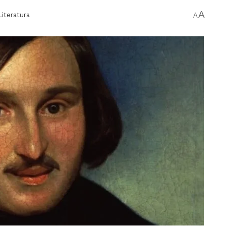
A
Literatura
A