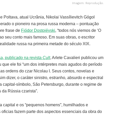
Imagem: Reprodução.
e Poltava, atual Ucrânia, Nikolai Vassílievitch Gógol
derado o pioneiro na prosa russa moderna – pontuação
re frase de
Fiódor Dostoiévski
, “todos nós viemos de ‘O
ao seu conto mais famoso. Em suas obras, o escritor
 realidade russa na primeira metade do século XIX.
sa, publicado na revista
Cult
, Arlete Cavalieri publicou um
u que ele foi “um dos intérpretes mais agudos do período
 as ordens do czar Nicolau I. Seus contos, novelas e
im dizer, o caráter sinistro, estranho, absurdo e espectral
ua capital-símbolo, São Petersburgo, durante o regime de
 da Rússia czarista”.
a capital e os “pequenos homens”, humilhados e
 oficias fazem parte dos aspectos essenciais da obra do