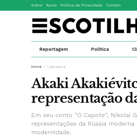
Sobre
Apoie
Política de Privacidade
Contato
Reportagem
Política
C
Home
Literatura
Akaki Akakiévitc
representação d
Em seu conto "O Capote", Nikolai 
representações da Rússia moderna e
modernidade.