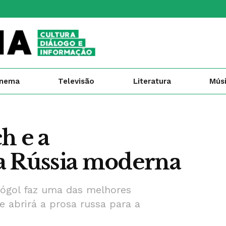
inema
Televisão
Literatura
Mús
h e a
a Rússia moderna
Gógol faz uma das melhores
 abrirá a prosa russa para a