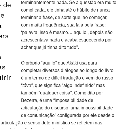
terminantemente nada. Se a questão era muito
 de
complicada, ele tinha até o hábito de nunca
se
terminar a frase, de sorte que, ao começar,
a
com muita frequência, sua fala pela frase:
‘palavra, isso é mesmo… aquilo’, depois não
era
acrescentava nada e acaba esquecendo por
s
achar que já tinha dito tudo”.
s
O próprio “aquilo” que Akáki usa para
as
completar diversos diálogos ao longo do livro
irir
é um termo de difícil tradução e vem do russo
“
tóvo”
, que significa “algo indefinido” mas
também “qualquer coisa”. Como dito por
Bezerra, é uma “impossibilidade de
articulação do discurso, uma impossibilidade
de comunicação” configurada por ele desde o
 articulação e senso determinístico se refletem nas