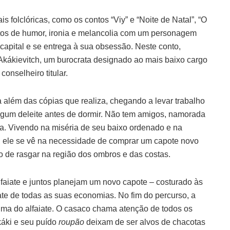
is folclóricas, como os contos “Viy” e “Noite de Natal”, “O
os de humor, ironia e melancolia com um personagem
capital e se entrega à sua obsessão. Neste conto,
kákievitch, um burocrata designado ao mais baixo cargo
conselheiro titular.
 além das cópias que realiza, chegando a levar trabalho
algum deleite antes de dormir. Não tem amigos, namorada
ta. Vivendo na miséria de seu baixo ordenado e na
o, ele se vê na necessidade de comprar um capote novo
o de rasgar na região dos ombros e das costas.
aiate e juntos planejam um novo capote – costurado às
te de todas as suas economias. No fim do percurso, a
ima do alfaiate. O casaco chama atenção de todos os
Akáki e seu puído
roupão
deixam de ser alvos de chacotas