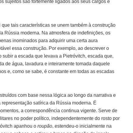
s sujeitos são fortemente ligados aos seus cargos e
bi que tais características se unem também à construção
a Rússia moderna. Na atmosfera de indefinições, os
penas inominados para adquirir uma certa aura
otável essa construção. Por exemplo, ao descrever o
o subir a escada que levava a Pietróvitch, escada que,
ada de água, lavadura e inteiramente tomada daquele
hos e, como se sabe, é constante em todas as escadas
nstruídos com base nessa lógica ao longo da narrativa e
a representação satírica da Rússia moderna. É
momentos, a correspondência continua vigente. Serve de
itares no poder político, independentemente do rosto por
tróvitch apanhou o
roupão
, estendeu-o inicialmente na