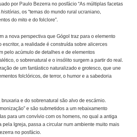
uado por Paulo Bezerra no posfácio “As múltiplas facetas
histórias
, os “temas do mundo rural ucraniano,
tos do mito e do folclore”.
om a nova perspectiva que Gógol traz para o elemento
do escritor, a realidade é construída sobre alicerces
am pelo acúmulo de detalhes e de elementos
ético, o sobrenatural e o insólito surgem a partir do real.
ração de um fantástico naturalizado e grotesco, que une
mentos folclóricos, de terror, o humor e a sabedoria
bruxaria e do sobrenatural são alvo de escárnio.
monização” e são submetidos a um rebaixamento
das para um convívio com os homens, no qual a antiga
a pela Igreja, passa a circular num ambiente muito mais
ezerra no posfácio.