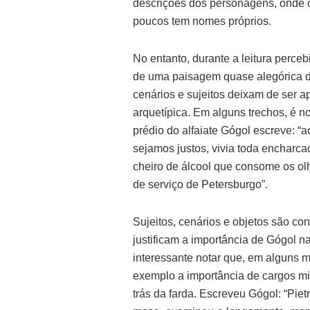
descrições dos personagens, onde o
poucos tem nomes próprios.
No entanto, durante a leitura perce
de uma paisagem quase alegórica d
cenários e sujeitos deixam de ser a
arquetípica. Em alguns trechos, é n
prédio do alfaiate Gógol escreve: “a
sejamos justos, vivia toda encharc
cheiro de álcool que consome os ol
de serviço de Petersburgo”.
Sujeitos, cenários e objetos são co
justificam a importância de Gógol n
interessante notar que, em alguns 
exemplo a importância de cargos mil
trás da farda. Escreveu Gógol: “Pie