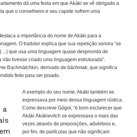
artamento dá uma festa em que Akáki se vê obrigado a
esta que o conselheiro e seu capote sofrem uma
 destaca a importância do nome de Akáki para a
onagem. O tradutor explica que sua repetição sonora “se
a (…) que usa uma linguagem quase desprovida de
 não tivesse criado uma linguagem estruturada”.
ome Bachmátchkin, derivado de
báchmak
, que significa
dido feito para ser pisado.
A exemplo do seu nome, Akáki também se
expressava por meio dessa linguagem rústica.
 a
Como descreve Gógol, “é bom esclarecer que
Akáki Akákievitch se expressava o mais das
ais
vezes através de preposições, advérbios e,
nem
por fim, de partículas que não significam