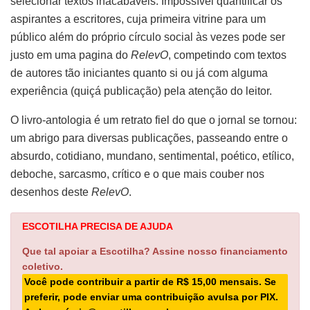
selecionar textos inacabáveis. Impossível quantificar os
aspirantes a escritores, cuja primeira vitrine para um
público além do próprio círculo social às vezes pode ser
justo em uma pagina do
RelevO
, competindo com textos
de autores tão iniciantes quanto si ou já com alguma
experiência (quiçá publicação) pela atenção do leitor.
O livro-antologia é um retrato fiel do que o jornal se tornou:
um abrigo para diversas publicações, passeando entre o
absurdo, cotidiano, mundano, sentimental, poético, etílico,
deboche, sarcasmo, crítico e o que mais couber nos
desenhos deste
RelevO
.
ESCOTILHA PRECISA DE AJUDA
Que tal apoiar a Escotilha? Assine nosso financiamento
coletivo.
Você pode contribuir a partir de R$ 15,00 mensais. Se
preferir, pode enviar uma contribuição avulsa por PIX.