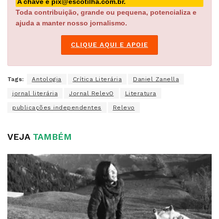
A chave é pix@escotilha.com.br.
Toda contribuição, grande ou pequena, potencializa e
ajuda a manter nosso jornalismo.
CLIQUE AQUI E APOIE
Tags:
Antologia
Crítica Literária
Daniel Zanella
jornal literária
Jornal RelevO
Literatura
publicações independentes
Relevo
VEJA
TAMBÉM