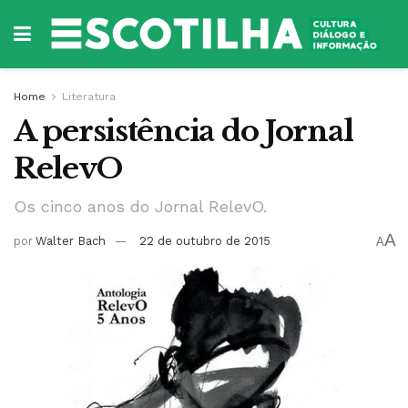
Home
Literatura
A persistência do Jornal
RelevO
Os cinco anos do Jornal RelevO.
A
por
Walter Bach
22 de outubro de 2015
A