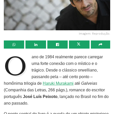
Imagem: Reprodução.
O
ano de 1984 realmente parece carregar
uma forte conexão com o místico e o
trágico. Desde o clássico orwelliano,
passando pela – até certo ponto –
homônima trilogia de
Haruki Murakami
até
Galveias
(Companhia das Letras, 266 págs.), romance do escritor
português
José Luís Peixoto
, lançado no Brasil no fim do
ano passado.
O ponto central do livro é a queda de um objeto misterioso