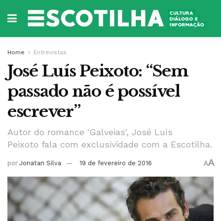
Home
Entrevistas
José Luís Peixoto: “Sem
passado não é possível
escrever”
Autor do romance 'Galveias', José Luís
Peixoto fala com exclusividade com a Escotilha.
A
por
Jonatan Silva
19 de fevereiro de 2016
A