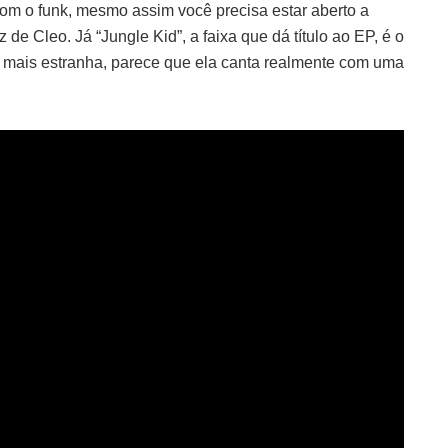
 com o funk, mesmo assim você precisa estar aberto a
de Cleo. Já “Jungle Kid”, a faixa que dá título ao EP, é o
mais estranha, parece que ela canta realmente com uma