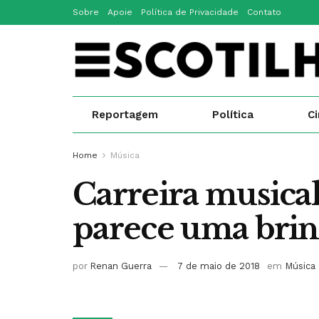
Sobre
Apoie
Política de Privacidade
Contato
Reportagem
Política
C
Home
Música
Carreira musical
parece uma brin
por
Renan Guerra
7 de maio de 2018
em
Música