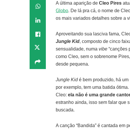
A última aparição de
Cleo Pires
atu
Globo
. De lá pra cá, o nome de Cl
os mais variados detalhes sobre a vi
Aproveitando sua lasciva fama, Cle
Jungle Kid
, composto de cinco fai
sensualidade, numa
vibe
“canções p
como Cleo, sem o sobrenome Pires, j
desde pequena.
Jungle Kid
é bem produzido, há um c
por exemplo, tem uma batida ótima.
Cleo:
ela não é uma grande canto
estranho ainda, isso sem falar que 
buscada.
A canção “Bandida” é cantada em por