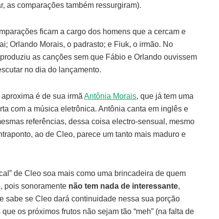
ar, as comparações também ressurgiram).
omparações ficam a cargo dos homens que a cercam e
ai; Orlando Morais, o padrasto; e Fiuk, o irmão. No
e produziu as canções sem que Fábio e Orlando ouvissem
escutar no dia do lançamento.
 aproxima é de sua irmã
Antônia Morais
, que já tem uma
erta com a música eletrônica. Antônia canta em inglês e
esmas referências, dessa coisa electro-sensual, mesmo
ntraponto, ao de Cleo, parece um tanto mais maduro e
sical” de Cleo soa mais como uma brincadeira de quem
so, pois sonoramente
não tem nada de interessante
,
se sabe se Cleo dará continuidade nessa sua porção
 que os próximos frutos não sejam tão “meh” (na falta de