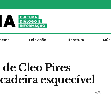
inema
Televisão
Literatura
Mús
 de Cleo Pires
cadeira esquecível
A
A