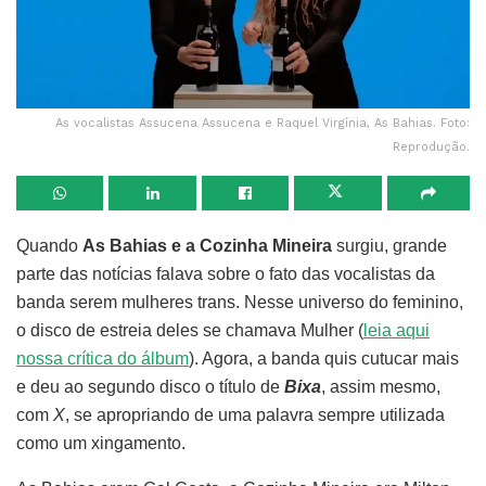
As vocalistas Assucena Assucena e Raquel Virgínia, As Bahias. Foto:
Reprodução.
Quando
As Bahias e a Cozinha Mineira
surgiu, grande
parte das notícias falava sobre o fato das vocalistas da
banda serem mulheres trans. Nesse universo do feminino,
o disco de estreia deles se chamava Mulher (
leia aqui
nossa crítica do álbum
). Agora, a banda quis cutucar mais
e deu ao segundo disco o título de
Bixa
, assim mesmo,
com
X
, se apropriando de uma palavra sempre utilizada
como um xingamento.