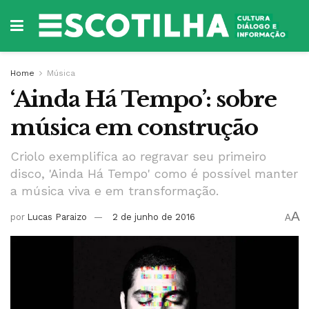
Home
Música
‘Ainda Há Tempo’: sobre
música em construção
Criolo exemplifica ao regravar seu primeiro
disco, 'Ainda Há Tempo' como é possível manter
a música viva e em transformação.
A
por
Lucas Paraizo
2 de junho de 2016
A