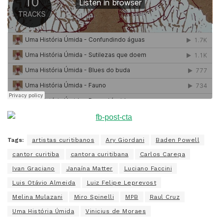
Tags:
artistas curitibanos
Ary Giordani
Baden Powell
cantor curitiba
cantora curitibana
Carlos Careqa
Ivan Graciano
Janaína Matter
Luciano Faccini
Luis Otávio Almeida
Luiz Felipe Leprevost
Melina Mulazani
Miro Spinelli
MPB
Raul Cruz
Uma História Úmida
Vinicius de Moraes