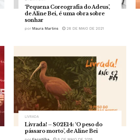
‘Pequena Coreografia do Adeus’,
de Aline Bei, é uma obra sobre
sonhar
por
Maura Martins
28 DE MAIO DE 2021
LIVRADA
Livrada! – S02E14: ‘O peso do
pássaro morto’, de Aline Bei
por
Escotilha
8 DE MAIO DE 2018