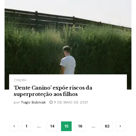
CINEMA
‘Dente Canino’ expõe riscos da
superproteção aos filhos
por
Tiago Bubniak
11 DE MAIO DE 2021
1
…
14
15
16
…
62