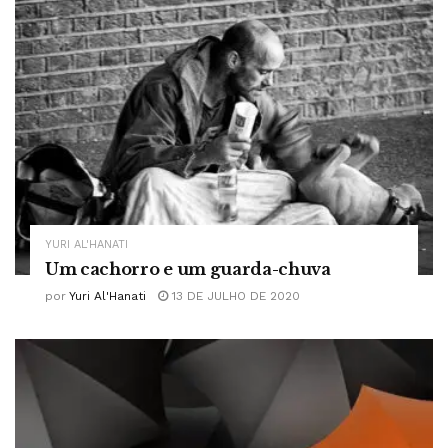
YURI AL'HANATI
Um cachorro e um guarda-chuva
por
Yuri Al'Hanati
13 DE JULHO DE 2020