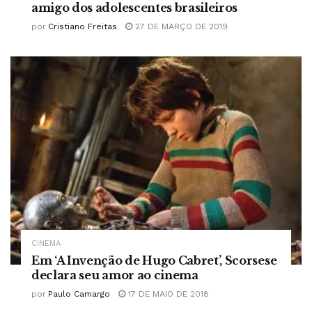
amigo dos adolescentes brasileiros
por
Cristiano Freitas
27 DE MARÇO DE 2019
CINEMA
Em ‘A Invenção de Hugo Cabret’, Scorsese
declara seu amor ao cinema
por
Paulo Camargo
17 DE MAIO DE 2018