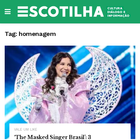
Tag:
homenagem
VALE UM LIKE
‘The Masked Singer Brasil’: 3