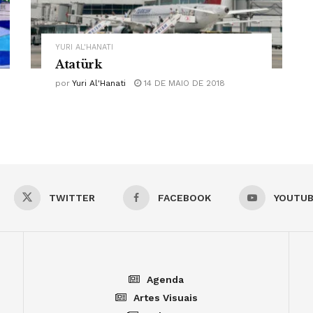
YURI AL'HANATI
Atatürk
por
Yuri Al'Hanati
14 DE MAIO DE 2018
TWITTER
FACEBOOK
YOUTU
Agenda
Artes Visuais