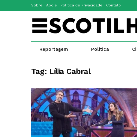
Sobre
Apoie
Política de Privacidade
Contato
Reportagem
Política
C
Tag:
Lília Cabral