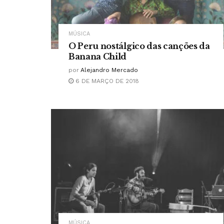
MÚSICA
O Peru nostálgico das canções da
Banana Child
por
Alejandro Mercado
6 DE MARÇO DE 2018
MÚSICA