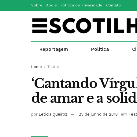
Sobre
Apoie
Política de Privacidade
Contato
Reportagem
Política
C
Home
Teatro
‘Cantando Vírgul
de amar e a soli
por
Leticia Queiroz
25 de junho de 2018
em
Tea