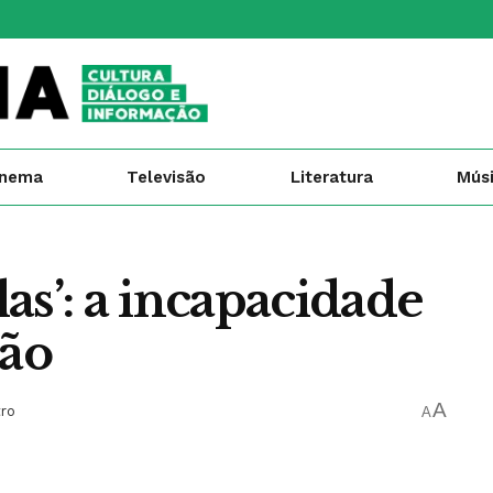
inema
Televisão
Literatura
Mús
as’: a incapacidade
dão
A
tro
A