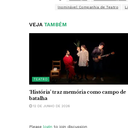
Inominável Companhia de Teatro
L
VEJA
TAMBÉM
TEATRO
‘História’ traz memória como campo de
batalha
12 DE JUNHO DE 2026
Please
login
to join discussion