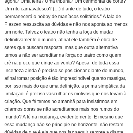
ágora? Uma feira? Uma tribuna? Um cerimonial de corte?
Um rito carnavalesco? (…) diante de tudo, o teatro
permanecerá o hobby de maníacos solitários.” A fala de
Flaszen ressuscita as dúvidas e não nos aponta ao menos
um norte. Talvez o teatro não tenha a foça de mudar
definitivamente o mundo, afinal ele também é obra de
seres que buscam resposta, mas que outra alternativa
temos a não ser acreditar na força do teatro como quem
crê na prece que dirige ao vento? Apesar de toda essa
incerteza ainda é preciso se posicionar diante do mundo,
afinal tomar posição é tão imprescindível quanto mastigar,
por isso mais do que uma definição, a prima simpática da
limitação, é preciso vasculhar os motivos que nos levam à
criação. Que fé temos no amanhã para insistirmos em
criarmos obras se não acreditamos mais nos rumos do
mundo? A fé na mudança, evidentemente. E mesmo que
essa mudança não se principie no horizonte, não restam
dúvidas de que é ela que nos faz seguir sempre a diante.