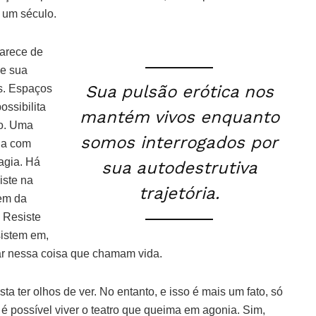
 um século.
carece de
de sua
Sua pulsão erótica nos
s. Espaços
ossibilita
mantém vivos enquanto
do. Uma
somos interrogados por
ona com
agia. Há
sua autodestrutiva
iste na
trajetória.
zem da
 Resiste
sistem em,
ar nessa coisa que chamam vida.
ta ter olhos de ver. No entanto, e isso é mais um fato, só
é possível viver o teatro que queima em agonia. Sim,