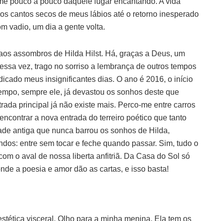
me pouco a pouco daquele lugar encantando. A vida
los cantos secos de meus lábios até o retorno inesperado
m vadio, um dia a gente volta.
os assombros de Hilda Hilst. Há, graças a Deus, um
Dessa vez, trago no sorriso a lembrança de outros tempos
icado meus insignificantes dias. O ano é 2016, o início
empo, sempre ele, já devastou os sonhos deste que
rada principal já não existe mais. Perco-me entre carros
encontrar a nova entrada do terreiro poético que tanto
rade antiga que nunca barrou os sonhos de Hilda,
os: entre sem tocar e feche quando passar. Sim, tudo o
com o aval de nossa liberta anfitriã. Da Casa do Sol só
de a poesia e amor dão as cartas, e isso basta!
tética visceral. Olho para a minha menina. Ela tem os