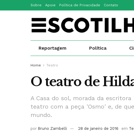
Sobre
Apoie
Política de Privacidade
Contato
Reportagem
Política
C
Home
Teatro
O teatro de Hilda
A Casa do sol, morada da escritora 
teatro com a peça 'Osmo' e, de qu
mundo.
por
Bruno Zambelli
28 de janeiro de 2016
em
Te