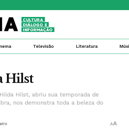
inema
Televisão
Literatura
Mús
 Hilst
Hilda Hilst, abriu sua temporada de
ebra, nos demonstra toda a beleza do
A
atro
A