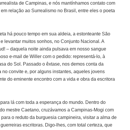
Surrealista de Campinas, e nós mantínhamos contato com
em relação ao Surrealismo no Brasil, entre eles o poeta
ta há pouco tempo em sua aldeia, a estonteante São
 e levantar muitos sonhos, no Conjunto Nacional. A
d! – daquela noite ainda pulsava em nosso sangue
o e-mail de Willer com o pedido: representá-lo, à
sa do Sol. Passado o êxtase, nos demos conta da
 no convite e, por alguns instantes, aqueles jovens
te do eminente encontro com a vida e obra da escritora
 para lá com toda a esperança do mundo. Dentro do
ce do mestre Caetano, cruzávamos a Campinas-Mogi com
o, para o reduto da burguesia campineira, visitar a alma de
uerreiras escritoras. Digo-lhes, com total certeza, que