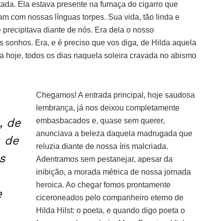
ada. Ela estava presente na fumaça do cigarro que
m com nossas línguas torpes. Sua vida, tão linda e
e precipitava diante de nós. Era dela o nosso
sonhos. Era, e é preciso que vos diga, de Hilda aquela
da hoje, todos os dias naquela soleira cravada no abismo
Chegamos! A entrada principal, hoje saudosa
lembrança, já nos deixou completamente
, de
embasbacados e, quase sem querer,
anunciava a beleza daquela madrugada que
, de
reluzia diante de nossa íris malcriada.
s
Adentramos sem pestanejar, apesar da
inibição, a morada métrica de nossa jornada
heroica. Ao chegar fomos prontamente
e
ciceroneados pelo companheiro eterno de
Hilda Hilst: o poeta, e quando digo poeta o