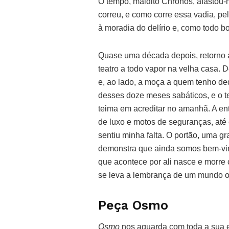
O tempo, maldito Chronos, afastou-
correu, e como corre essa vadia, pe
à moradia do delírio e, como todo bo
Quase uma década depois, retorno a
teatro a todo vapor na velha casa. 
e, ao lado, a moça a quem tenho ded
desses doze meses sabáticos, e o t
teima em acreditar no amanhã. A ent
de luxo e motos de seguranças, até 
sentiu minha falta. O portão, uma g
demonstra que ainda somos bem-vind
que acontece por ali nasce e morre 
se leva a lembrança de um mundo on
Peça Osmo
Osmo
nos aguarda com toda a sua es