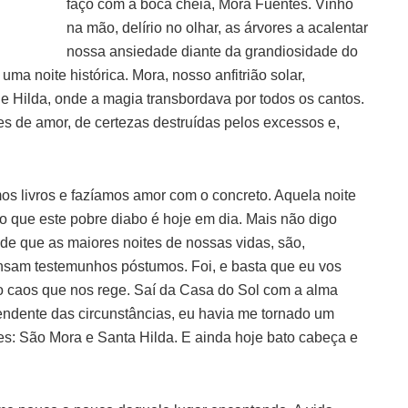
faço com a boca cheia, Mora Fuentes. Vinho
na mão, delírio no olhar, as árvores a acalentar
nossa ansiedade diante da grandiosidade do
ma noite histórica. Mora, nosso anfitrião solar,
 Hilda, onde a magia transbordava por todos os cantos.
s de amor, de certezas destruídas pelos excessos e,
os livros e fazíamos amor com o concreto. Aquela noite
do que este pobre diabo é hoje em dia. Mais não digo
 de que as maiores noites de nossas vidas, são,
nsam testemunhos póstumos. Foi, e basta que eu vos
o caos que nos rege. Saí da Casa do Sol com a alma
endente das circunstâncias, eu havia me tornado um
es: São Mora e Santa Hilda. E ainda hoje bato cabeça e