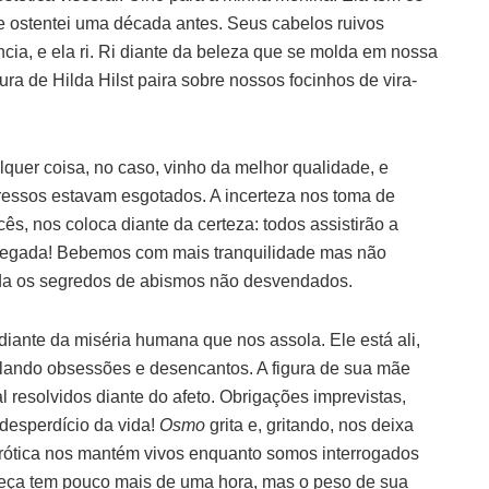
ostentei uma década antes. Seus cabelos ruivos
ncia, e ela ri. Ri diante da beleza que se molda em nossa
gura de Hilda Hilst paira sobre nossos focinhos de vira-
uer coisa, no caso, vinho da melhor qualidade, e
ressos estavam esgotados. A incerteza nos toma de
cês, nos coloca diante da certeza: todos assistirão a
hegada! Bebemos com mais tranquilidade mas não
rda os segredos de abismos não desvendados.
iante da miséria humana que nos assola. Ele está ali,
tilando obsessões e desencantos. A figura de sua mãe
 resolvidos diante do afeto. Obrigações imprevistas,
 desperdício da vida!
Osmo
grita e, gritando, nos deixa
rótica nos mantém vivos enquanto somos interrogados
A peça tem pouco mais de uma hora, mas o peso de sua