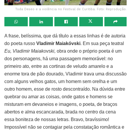
Toda Deseo e a violência no Festival de Curitiba. Foto: Reprodução.
A frase, belíssima, que dá título a essas linhas é de autoria
do poeta russo
Vladimir Maiakóvski
. Em sua peça teatral
Eu, Vladimir Maiakovski,
obra
onde o próprio poeta é um
dos personagens, há uma passagem memorável: no
primeiro ato, entre as cortinas de veludo amarelo e a
enorme tora de pão dourado, Vladimir trava uma discussão
com alguns velhos gatos, um homem sem orelha e um
outro homem, esse de rosto descontraído. Na dúvida entre
quebrar ou amar as coisas, onde gatos e homens se
misturam em devaneios e imagens, o poeta, de braços
abertos e alma escancarada, brada no centro da cena
essa boniteza de nossas letras. Bravo, bravíssimo!
Impossível não se contagiar pela constatação romântica e