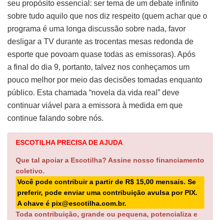
seu propósito essencial: ser tema de um debate infinito
sobre tudo aquilo que nos diz respeito (quem achar que o
programa é uma longa discussão sobre nada, favor
desligar a TV durante as trocentas mesas redonda de
esporte que povoam quase todas as emissoras). Após
a final do dia 9, portanto, talvez nos conheçamos um
pouco melhor por meio das decisões tomadas enquanto
público. Esta chamada “novela da vida real” deve
continuar viável para a emissora à medida em que
continue falando sobre nós.
ESCOTILHA PRECISA DE AJUDA
Que tal apoiar a Escotilha? Assine nosso financiamento
coletivo.
Você pode contribuir a partir de R$ 15,00 mensais. Se
preferir, pode enviar uma contribuição avulsa por PIX.
A chave é pix@escotilha.com.br.
Toda contribuição, grande ou pequena, potencializa e