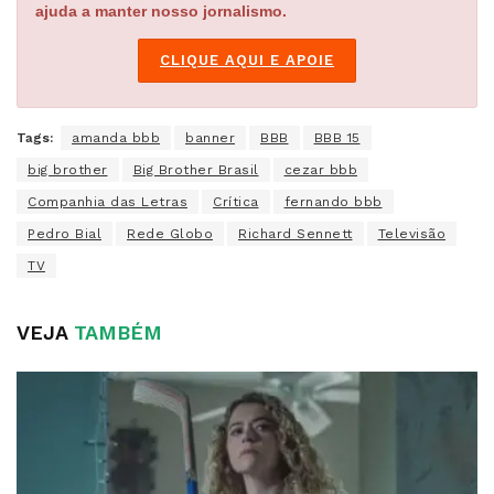
ajuda a manter nosso jornalismo.
CLIQUE AQUI E APOIE
Tags:
amanda bbb
banner
BBB
BBB 15
big brother
Big Brother Brasil
cezar bbb
Companhia das Letras
Crítica
fernando bbb
Pedro Bial
Rede Globo
Richard Sennett
Televisão
TV
VEJA
TAMBÉM