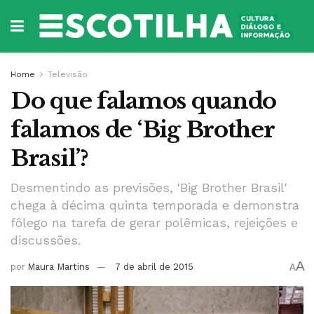
Home
Televisão
Do que falamos quando
falamos de ‘Big Brother
Brasil’?
Desmentindo as previsões, 'Big Brother Brasil'
chega à décima quinta temporada e demonstra
fôlego na tarefa de gerar polêmicas, rejeições e
discussões.
A
por
Maura Martins
7 de abril de 2015
A