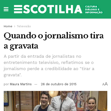
Home
Televisão
Quando o jornalismo tira
a gravata
A partir da entrada de jornalistas no
entretenimento televisivo, refletimos se o
jornalismo perde a credibilidade ao "tirar a
gravata".
A
por
Maura Martins
26 de outubro de 2015
A