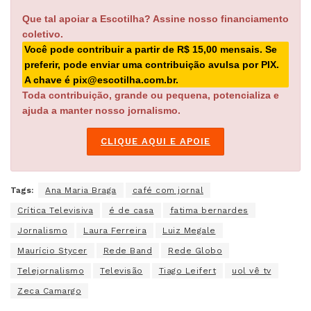
Que tal apoiar a Escotilha? Assine nosso financiamento
coletivo.
Você pode contribuir a partir de R$ 15,00 mensais. Se
preferir, pode enviar uma contribuição avulsa por PIX.
A chave é pix@escotilha.com.br.
Toda contribuição, grande ou pequena, potencializa e
ajuda a manter nosso jornalismo.
CLIQUE AQUI E APOIE
Tags:
Ana Maria Braga
café com jornal
Crítica Televisiva
é de casa
fatima bernardes
Jornalismo
Laura Ferreira
Luiz Megale
Maurício Stycer
Rede Band
Rede Globo
Telejornalismo
Televisão
Tiago Leifert
uol vê tv
Zeca Camargo