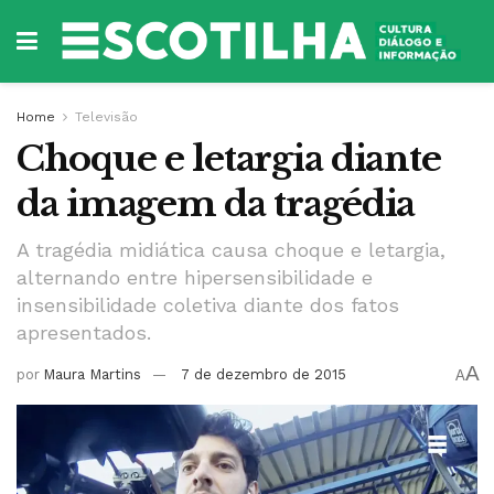
Home
Televisão
Choque e letargia diante
da imagem da tragédia
A tragédia midiática causa choque e letargia,
alternando entre hipersensibilidade e
insensibilidade coletiva diante dos fatos
apresentados.
A
por
Maura Martins
7 de dezembro de 2015
A