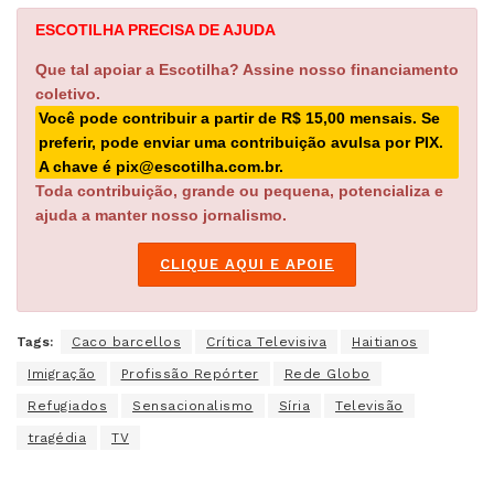
ESCOTILHA PRECISA DE AJUDA
Que tal apoiar a Escotilha? Assine nosso financiamento
coletivo.
Você pode contribuir a partir de R$ 15,00 mensais. Se
preferir, pode enviar uma contribuição avulsa por PIX.
A chave é pix@escotilha.com.br.
Toda contribuição, grande ou pequena, potencializa e
ajuda a manter nosso jornalismo.
CLIQUE AQUI E APOIE
Tags:
Caco barcellos
Crítica Televisiva
Haitianos
Imigração
Profissão Repórter
Rede Globo
Refugiados
Sensacionalismo
Síria
Televisão
tragédia
TV