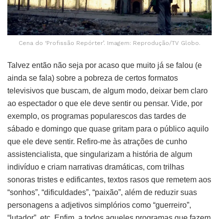
Cena do ‘Profissão Repórter’. Imagem: Reprodução/TV Globo.
Talvez então não seja por acaso que muito já se falou (e
ainda se fala) sobre a pobreza de certos formatos
televisivos que buscam, de algum modo, deixar bem claro
ao espectador o que ele deve sentir ou pensar. Vide, por
exemplo, os programas popularescos das tardes de
sábado e domingo que quase gritam para o público aquilo
que ele deve sentir. Refiro-me às atrações de cunho
assistencialista, que singularizam a história de algum
indivíduo e criam narrativas dramáticas, com trilhas
sonoras tristes e edificantes, textos rasos que remetem aos
“sonhos”, “dificuldades”, “paixão”, além de reduzir suas
personagens a adjetivos simplórios como “guerreiro”,
“lutador”, etc. Enfim, a todos aqueles programas que fazem