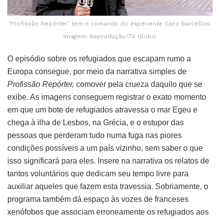
‘Profissão Repórter’ tem o comando do experiente Caco Barcellos.
Imagem: Reprodução/TV Globo.
O episódio sobre os refugiados que escapam rumo a
Europa consegue, por meio da narrativa simples de
Profissão Repórter,
comover pela crueza daquilo que se
exibe. As imagens conseguem registrar o exato momento
em que um bote de refugiados atravessa o mar Egeu e
chega à ilha de Lesbos, na Grécia, e o estupor das
pessoas que perderam tudo numa fuga nas piores
condições possíveis a um país vizinho, sem saber o que
isso significará para eles. Insere na narrativa os relatos de
tantos voluntários que dedicam seu tempo livre para
auxiliar aqueles que fazem esta travessia. Sobriamente, o
programa também dá espaço às vozes de franceses
xenófobos que associam erroneamente os refugiados aos