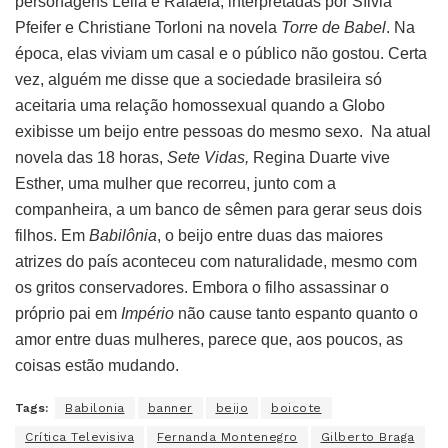
personagens Leila e Rafaela, interpretadas por Sílvia
Pfeifer e Christiane Torloni na novela
Torre de Babel
. Na
época, elas viviam um casal e o público não gostou. Certa
vez, alguém me disse que a sociedade brasileira só
aceitaria uma relação homossexual quando a Globo
exibisse um beijo entre pessoas do mesmo sexo. Na atual
novela das 18 horas,
Sete Vidas,
Regina Duarte vive
Esther, uma mulher que recorreu, junto com a
companheira, a um banco de sêmen para gerar seus dois
filhos. Em
Babilônia
, o beijo entre duas das maiores
atrizes do país aconteceu com naturalidade, mesmo com
os gritos conservadores. Embora o filho assassinar o
próprio pai em
Império
não cause tanto espanto quanto o
amor entre duas mulheres, parece que, aos poucos, as
coisas estão mudando.
Tags:
Babilonia
banner
beijo
boicote
Crítica Televisiva
Fernanda Montenegro
Gilberto Braga