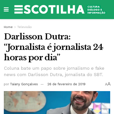
Home
Televisão
Darlisson Dutra:
“Jornalista é jornalista 24
horas por dia”
Coluna bate um papo sobre jornalismo e fake
news com Darlisson Dutra, jornalista do SBT.
A
por
Taiany Gonçalves
26 de fevereiro de 2019
A