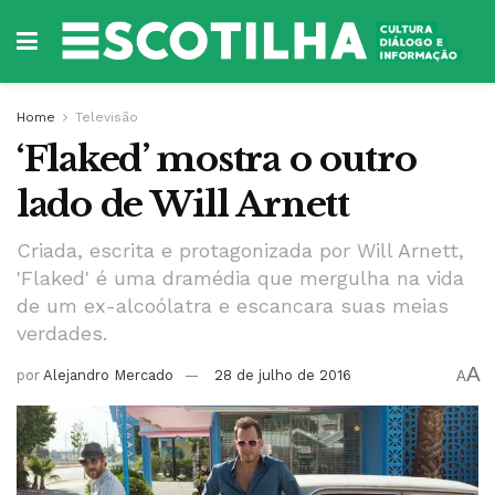
Home
Televisão
‘Flaked’ mostra o outro
lado de Will Arnett
Criada, escrita e protagonizada por Will Arnett,
'Flaked' é uma dramédia que mergulha na vida
de um ex-alcoólatra e escancara suas meias
verdades.
A
por
Alejandro Mercado
28 de julho de 2016
A