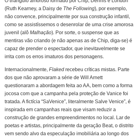
O triângulo amoroso formado por Chip, Dennis e London
(Ruth Kearney, a Daisy de
The Following
), por exemplo,
não convence, principalmente por sua construção infantil,
como se assistíssemos o desenrolar de uma crise amorosa
juvenil (alô
Malhação
). Por sorte, o suspense que as
mentiras vão criando (e não apenas as de Chip, diga-se) é
capaz de prender o espectador, que inevitavelmente se
irrita com os erros imaturos dos personagens.
Internacionalmente,
Flaked
recebeu críticas mistas. Parte
dos que não aprovaram a série de Will Arnett
questionaram a abordagem feita ao AA, bem como a forma
jocosa com que a campanha pela proteção de Vanice foi
tratada. A fictícia “SaVenice”, literalmente Salve Venice”, é
inspirada em campanhas reais que visam reduzir a
construção de grandes empreendimentos no local. Lar de
poetas e artistas, principalmente da geração Beat, o distrito
vem sendo alvo da especulação imobiliária ao longo dos