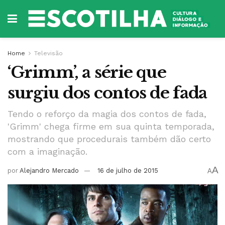
Home
Televisão
‘Grimm’, a série que
surgiu dos contos de fada
Tendo o reforço da magia dos contos de fada,
'Grimm' chega firme em sua quinta temporada,
mostrando que procedurais também dão certo
com a imaginação.
A
por
Alejandro Mercado
16 de julho de 2015
A