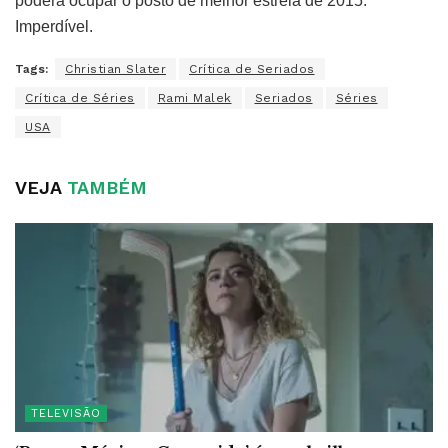
poderá ocupar o posto de melhor estreia de 2015.
Imperdível.
Tags:
Christian Slater
Crítica de Seriados
Crítica de Séries
Rami Malek
Seriados
Séries
USA
VEJA
TAMBÉM
TELEVISÃO