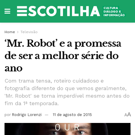
Home
Televisão
‘Mr. Robot’ e a promessa
de ser a melhor série do
ano
Com trama tensa, roteiro cuidadoso e
fotografia diferente do que vemos geralmente,
'Mr. Robot' se torna imperdível mesmo antes do
fim da 1ª temporada.
A
por
Rodrigo Lorenzi
11 de agosto de 2015
A