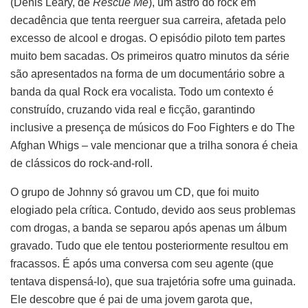
(Denis Leary, de
Rescue Me
), um astro do rock em
decadência que tenta reerguer sua carreira, afetada pelo
excesso de alcool e drogas. O episódio piloto tem partes
muito bem sacadas. Os primeiros quatro minutos da série
são apresentados na forma de um documentário sobre a
banda da qual Rock era vocalista. Todo um contexto é
construído, cruzando vida real e ficção, garantindo
inclusive a presença de músicos do Foo Fighters e do The
Afghan Whigs – vale mencionar que a trilha sonora é cheia
de clássicos do rock-and-roll.
O grupo de Johnny só gravou um CD, que foi muito
elogiado pela crítica. Contudo, devido aos seus problemas
com drogas, a banda se separou após apenas um álbum
gravado. Tudo que ele tentou posteriormente resultou em
fracassos. É após uma conversa com seu agente (que
tentava dispensá-lo), que sua trajetória sofre uma guinada.
Ele descobre que é pai de uma jovem garota que,