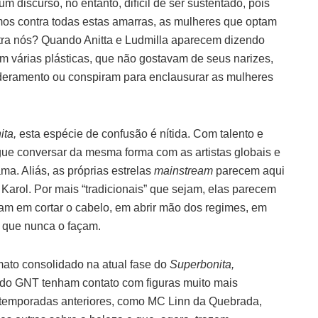
um discurso, no entanto, difícil de ser sustentado, pois
mos contra todas estas amarras, as mulheres que optam
ntra nós? Quando Anitta e Ludmilla aparecem dizendo
am várias plásticas, que não gostavam de seus narizes,
eramento ou conspiram para enclausurar as mulheres
ita,
esta espécie de confusão é nítida. Com talento e
gue conversar da mesma forma com as artistas globais e
ama. Aliás, as próprias estrelas
mainstream
parecem aqui
Karol. Por mais “tradicionais” que sejam, elas parecem
ram em cortar o cabelo, em abrir mão dos regimes, em
s que nunca o façam.
mato consolidado na atual fase do
Superbonita,
 do GNT tenham contato com figuras muito mais
 temporadas anteriores, como MC Linn da Quebrada,