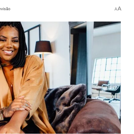
A
evisão
A