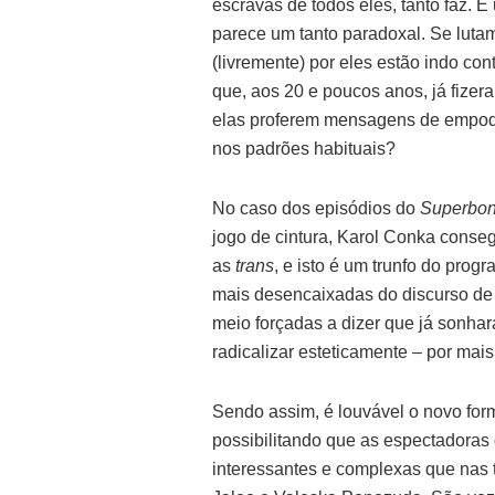
escravas de todos eles, tanto faz. É 
parece um tanto paradoxal. Se luta
(livremente) por eles estão indo co
que, aos 20 e poucos anos, já fizer
elas proferem mensagens de empod
nos padrões habituais?
No caso dos episódios do
Superbon
jogo de cintura, Karol Conka conse
as
trans
, e isto é um trunfo do progr
mais desencaixadas do discurso de 
meio forçadas a dizer que já sonha
radicalizar esteticamente – por mai
Sendo assim, é louvável o novo for
possibilitando que as espectadoras
interessantes e complexas que nas