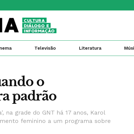
inema
Televisão
Literatura
Mús
uando o
ra padrão
, na grade do GNT há 17 anos, Karol
amento feminino a um programa sobre