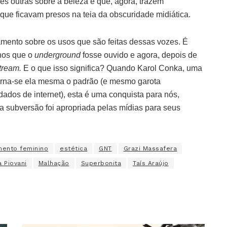
s outras sobre a beleza e que, agora, trazem
 que ficavam presos na teia da obscuridade midiática.
amento sobre os usos que são feitas dessas vozes. É
nos que o
underground
fosse ouvido e agora, depois de
tream.
E o que isso significa? Quando Karol Conka, uma
 torna-se ela mesma o padrão (e mesmo garota
ados de internet), esta é uma conquista para nós,
da subversão foi apropriada pelas mídias para seus
ento feminino
estética
GNT
Grazi Massafera
 Piovani
Malhação
Superbonita
Taís Araújo