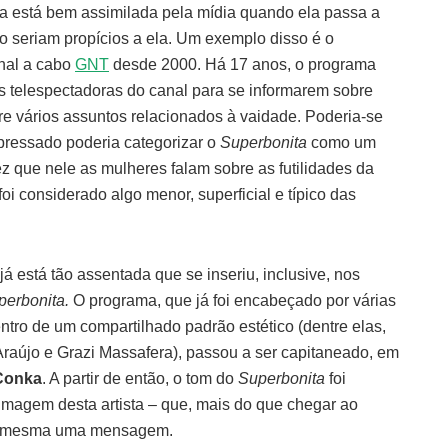
a está bem assimilada pela mídia quando ela passa a
ão seriam propícios a ela. Um exemplo disso é o
anal a cabo
GNT
desde 2000. Há 17 anos, o programa
s telespectadoras do canal para se informarem sobre
re vários assuntos relacionados à vaidade. Poderia-se
apressado poderia categorizar o
Superbonita
como um
que nele as mulheres falam sobre as futilidades da
foi considerado algo menor, superficial e típico das
á está tão assentada que se inseriu, inclusive, nos
perbonita.
O programa, que já foi encabeçado por várias
tro de um compartilhado padrão estético (dentre elas,
Araújo e Grazi Massafera), passou a ser capitaneado, em
Conka
. A partir de então, o tom do
Superbonita
foi
imagem desta artista – que, mais do que chegar ao
si mesma uma mensagem.