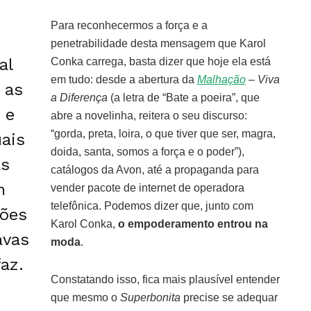
Para reconhecermos a força e a
penetrabilidade desta mensagem que Karol
al
Conka carrega, basta dizer que hoje ela está
em tudo: desde a abertura da
Malhação
– Viva
 as
a Diferença
(a letra de “Bate a poeira”, que
 e
abre a novelinha, reitera o seu discurso:
“gorda, preta, loira, o que tiver que ser, magra,
uais
doida, santa, somos a força e o poder”),
as
catálogos da Avon, até a propaganda para
m
vender pacote de internet de operadora
telefônica. Podemos dizer que, junto com
rões
Karol Conka,
o empoderamento entrou na
avas
moda
.
faz.
Constatando isso, fica mais plausível entender
que mesmo o
Superbonita
precise se adequar