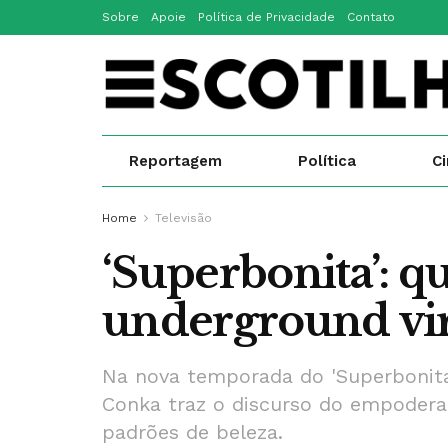
Sobre
Apoie
Política de Privacidade
Contato
Reportagem
Política
C
Home
Televisão
‘Superbonita’: q
underground vi
Na nova temporada do 'Superbonita'
Conka traz o discurso do empoder
padrões de beleza.