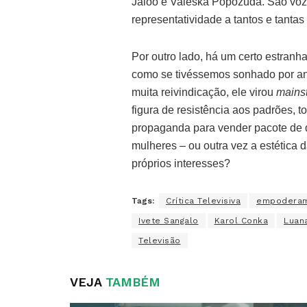
Jaloo e Valeska Popozuda. São voze
representatividade a tantos e tantas
Por outro lado, há um certo estranh
como se tivéssemos sonhado por a
muita reivindicação, ele virou
mains
figura de resistência aos padrões,
propaganda para vender pacote de d
mulheres – ou outra vez a estética 
próprios interesses?
Tags:
Crítica Televisiva
empoderam
Ivete Sangalo
Karol Conka
Luana
Televisão
VEJA
TAMBÉM