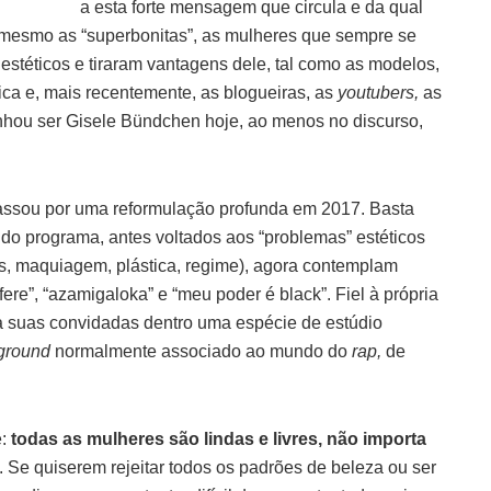
a esta forte mensagem que circula e da qual
esmo as “superbonitas”, as mulheres que sempre se
téticos e tiraram vantagens dele, tal como as modelos,
ica e, mais recentemente, as blogueiras, as
youtubers,
as
ou ser Gisele Bündchen hoje, ao menos no discurso,
assou por uma reformulação profunda em 2017. Basta
do programa, antes voltados aos “problemas” estéticos
es, maquiagem, plástica, regime), agora contemplam
ere”, “azamigaloka” e “meu poder é black”. Fiel à própria
suas convidadas dentro uma espécie de estúdio
ground
normalmente associado ao mundo do
rap,
de
é:
todas as mulheres são lindas e livres, não importa
. Se quiserem rejeitar todos os padrões de beleza ou ser