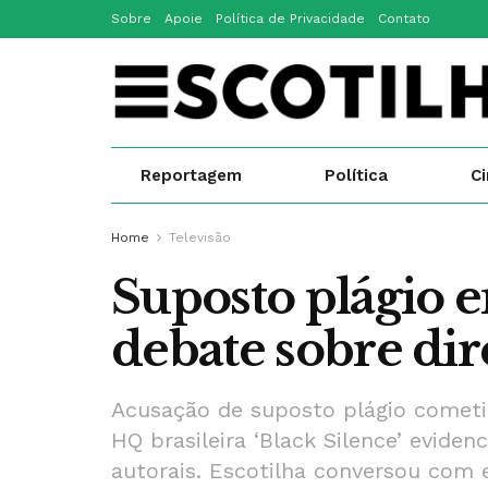
Sobre
Apoie
Política de Privacidade
Contato
Reportagem
Política
C
Home
Televisão
Suposto plágio e
debate sobre dire
Acusação de suposto plágio cometido
HQ brasileira ‘Black Silence’ evide
autorais. Escotilha conversou com 