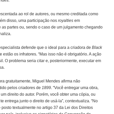
ndes.
escentada ao rol de autores, ou mesmo creditada como
“Além disso, uma participação nos
royalties
em
e as partes ou, sendo o caso de um julgamento chegando
naliza.
specialista defende que o ideal para a criadora de
Black
e estão os infratores. “Mas isso não é obrigatório. A ação
l. O problema seria citar e, posteriormente, executar em
sa.
 obra gratuitamente, Miguel Mendes afirma não
tido pelos criadores de
1899
. “Você entregar uma obra,
um direito do autor. Porém, você obter uma cópia, ou
e entrega junto o direito de usá-la”, contextualiza. “No
 posto textualmente no artigo 37 da Lei dos Direitos