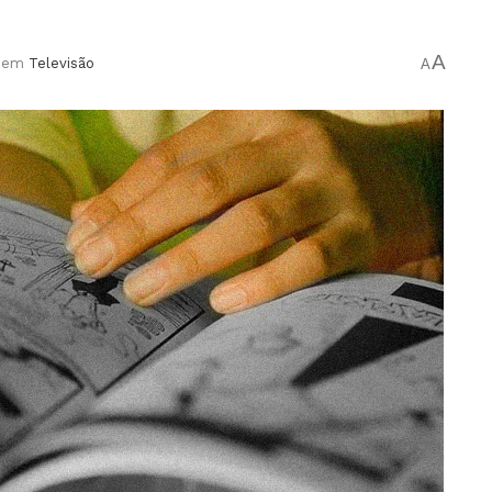
A
em
Televisão
A