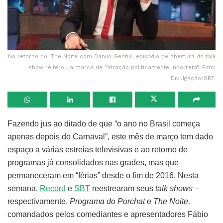
No retorno do 'The Noite com Danilo Gentili', episódio de abertura do talk
show reiterou a marca de "atração politicamente incorreta". Foto:
Divulgação/SBT.
Fazendo jus ao ditado de que “o ano no Brasil começa
apenas depois do Carnaval”, este mês de março tem dado
espaço a várias estreias televisivas e ao retorno de
programas já consolidados nas grades, mas que
permaneceram em “férias” desde o fim de 2016. Nesta
semana,
Record
e
SBT
reestrearam seus
talk shows –
respectivamente,
Programa do Porchat
e
The Noite,
comandados pelos comediantes e apresentadores Fábio