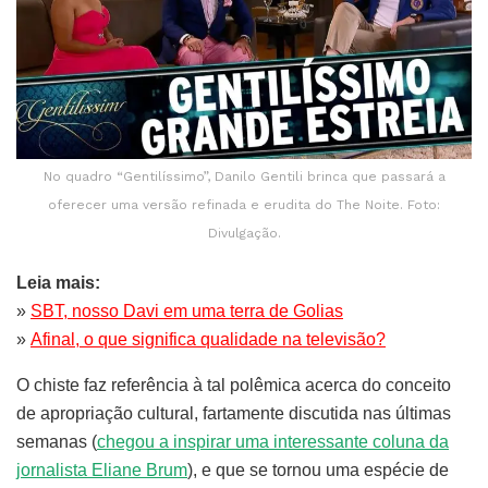
No quadro “Gentilíssimo”, Danilo Gentili brinca que passará a
oferecer uma versão refinada e erudita do The Noite. Foto:
Divulgação.
Leia mais:
»
SBT, nosso Davi em uma terra de Golias
»
Afinal, o que significa qualidade na televisão?
O chiste faz referência à tal polêmica acerca do conceito
de apropriação cultural, fartamente discutida nas últimas
semanas (
chegou a inspirar uma interessante coluna da
jornalista Eliane Brum
), e que se tornou uma espécie de