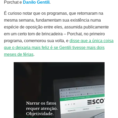
Porchat e
Danilo Gentili
.
É curioso notar que os programas, que retornaram na
mesma semana, fundamentam sua existência numa
espécie de oposição entre eles, assumida publicamente
em um certo tom de brincadeira – Porchat, no primeiro
programa, comemorou sua volta, e
disse que a única coisa
que o deixaria mais feliz é se Gentili tivesse mais dois
meses de férias
.