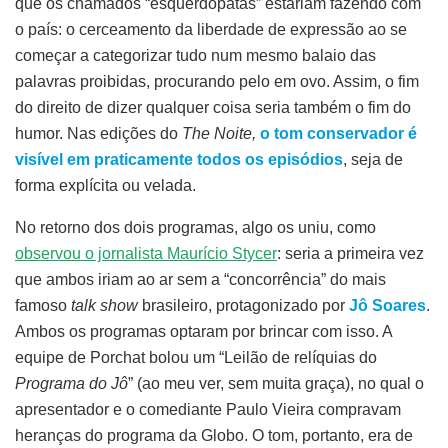
que os chamados “esquerdopatas” estariam fazendo com
o país: o cerceamento da liberdade de expressão ao se
começar a categorizar tudo num mesmo balaio das
palavras proibidas, procurando pelo em ovo. Assim, o fim
do direito de dizer qualquer coisa seria também o fim do
humor. Nas edições do
The Noite,
o tom conservador é
visível em praticamente todos os episódios
, seja de
forma explícita ou velada.
No retorno dos dois programas, algo os uniu, como
observou o jornalista Maurício Stycer
: seria a primeira vez
que ambos iriam ao ar sem a “concorrência” do mais
famoso
talk show
brasileiro, protagonizado por
Jô Soares
.
Ambos os programas optaram por brincar com isso. A
equipe de Porchat bolou um “Leilão de relíquias do
Programa do Jô
” (ao meu ver, sem muita graça), no qual o
apresentador e o comediante Paulo Vieira compravam
heranças do programa da Globo. O tom, portanto, era de