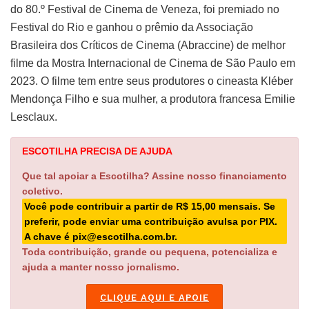
do 80.º Festival de Cinema de Veneza, foi premiado no
Festival do Rio e ganhou o prêmio da Associação
Brasileira dos Críticos de Cinema (Abraccine) de melhor
filme da Mostra Internacional de Cinema de São Paulo em
2023. O filme tem entre seus produtores o cineasta Kléber
Mendonça Filho e sua mulher, a produtora francesa Emilie
Lesclaux.
ESCOTILHA PRECISA DE AJUDA
Que tal apoiar a Escotilha? Assine nosso financiamento
coletivo.
Você pode contribuir a partir de R$ 15,00 mensais. Se
preferir, pode enviar uma contribuição avulsa por PIX.
A chave é pix@escotilha.com.br.
Toda contribuição, grande ou pequena, potencializa e
ajuda a manter nosso jornalismo.
CLIQUE AQUI E APOIE