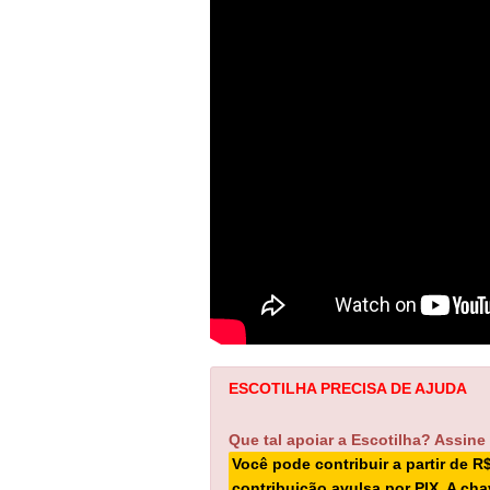
ESCOTILHA PRECISA DE AJUDA
Que tal apoiar a Escotilha? Assine
Você pode contribuir a partir de R
contribuição avulsa por PIX. A ch