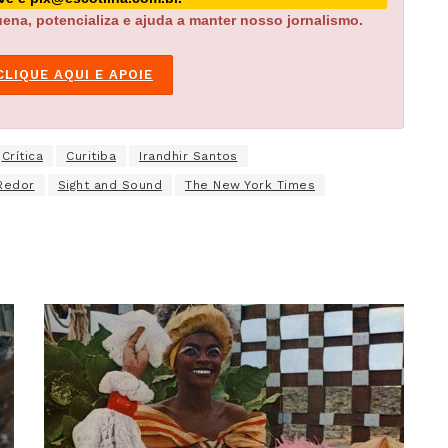
ena, potencializa e ajuda a manter nosso jornalismo.
CLIQUE AQUI E APOIE
Crítica
Curitiba
Irandhir Santos
Redor
Sight and Sound
The New York Times