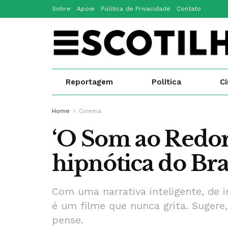
Sobre
Apoie
Política de Privacidade
Contato
Reportagem
Política
C
Home
Cinema
‘O Som ao Redor
hipnótica do Br
Com uma narrativa inteligente, de 
é um filme que nunca grita. Sugere
pense.