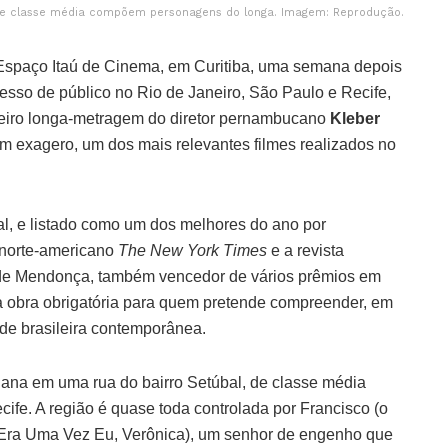
de classe média compõem personagens do longa. Imagem: Reprodução.
 Espaço Itaú de Cinema, em Curitiba, uma semana depois
esso de público no Rio de Janeiro, São Paulo e Recife,
meiro longa-metragem do diretor pernambucano
Kleber
em exagero, um dos mais relevantes filmes realizados no
al, e listado como um dos melhores do ano por
l norte-americano
The New York Times
e a revista
 de Mendonça, também vencedor de vários prêmios em
uma obra obrigatória para quem pretende compreender, em
de brasileira contemporânea.
diana em uma rua do bairro Setúbal, de classe média
cife. A região é quase toda controlada por Francisco (o
Era Uma Vez Eu, Verônica), um senhor de engenho que