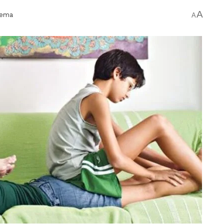
A
nema
A