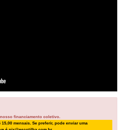
 nosso financiamento coletivo.
$ 15,00 mensais. Se preferir, pode enviar uma
ave é pix@escotilha.com.br.