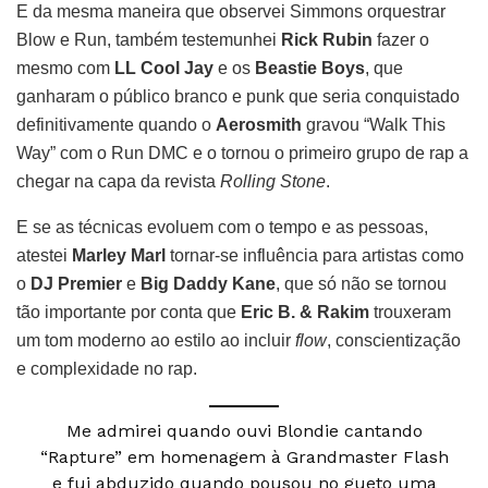
E da mesma maneira que observei Simmons orquestrar
Blow e Run, também testemunhei
Rick Rubin
fazer o
mesmo com
LL Cool Jay
e os
Beastie Boys
, que
ganharam o público branco e punk que seria conquistado
definitivamente quando o
Aerosmith
gravou “Walk This
Way” com o Run DMC e o tornou o primeiro grupo de rap a
chegar na capa da revista
Rolling Stone
.
E se as técnicas evoluem com o tempo e as pessoas,
atestei
Marley Marl
tornar-se influência para artistas como
o
DJ Premier
e
Big Daddy Kane
, que só não se tornou
tão importante por conta que
Eric B. & Rakim
trouxeram
um tom moderno ao estilo ao incluir
flow
, conscientização
e complexidade no rap.
Me admirei quando ouvi Blondie cantando
“Rapture” em homenagem à Grandmaster Flash
e fui abduzido quando pousou no gueto uma