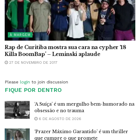
À MARGEM
Rap de Curitiba mostra sua cara na cypher ‘18
Killa BoomBap’ – Leminski aplaude
27 DE NOVEMBRO DE 2017
Please
login
to join discussion
FIQUE POR DENTRO
‘A Suíça’ é um mergulho bem-humorado na
obsessão e no trauma
6 DE AGOSTO DE 2026
‘Prazer Máximo Garantido’ é um thriller
que cumpre o que promete