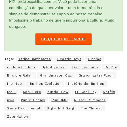
PIX: pix@escotilha.com.br. Você pode fazer uma
contribuição de qualquer valor – uma forma rápida e
simples de demonstrar seu apoio ao nosso trabalho.
Impulsione o trabalho de quem impulsiona a cultura. Muito
obrigado.
CLIQUE AQUI E APOIE
Tags:
Afrika Bambaataa
Beastie Boys
Cinema
cultura hip hop
dj Hollywood
Documentário
Dr. Dre
Eric b e Rakim
Grandmaster Caz
Grandmaster Flash
Hip-Hop
Hip-Hop Evolution
História do Hip-Hop
Ice-T
Kool Herc
Kurtis Blow
LL Cool Jay
Netflix
nwa
Public Enemy
Run DMC
Russell Simmons
Série Documental
Sugar Hill Gang
The Chronic
Zulu Nation