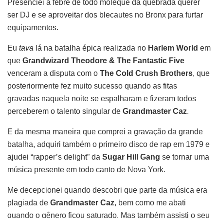
Presenciei a febre de todo moleque da quebrada querer
ser DJ e se aproveitar dos blecautes no Bronx para furtar
equipamentos.
Eu
tava
lá na batalha épica realizada no
Harlem World
em
que
Grandwizard Theodore & The Fantastic Five
venceram a disputa com o
The Cold Crush Brothers
, que
posteriormente fez muito sucesso quando as fitas
gravadas naquela noite se espalharam e fizeram todos
perceberem o talento singular de
Grandmaster Caz
.
E da mesma maneira que comprei a gravação da grande
batalha, adquiri também o primeiro disco de rap em 1979 e
ajudei “rapper’s delight” da
Sugar Hill Gang
se tornar uma
música presente em todo canto de Nova York.
Me decepcionei quando descobri que parte da música era
plagiada de
Grandmaster Caz
, bem como me abati
quando o gênero ficou saturado. Mas também assisti o seu