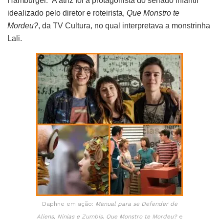
Hamburger. A atriz foi a protagonista do seriado infantil
idealizado pelo diretor e roteirista,
Que Monstro te
Mordeu?
, da TV Cultura, no qual interpretava a monstrinha
Lali.
Daphne em ação:
Manual para se Defender de
Aliens, Ninjas e Zumbis
,
Que Monstro te Mordeu?
e