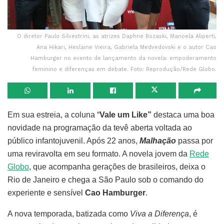
O diretor Paulo Silvestrini, as atrizes Daphne Bozaski, Manoela Aliperti,
Ana Hikari, Heslaine Vieira, Gabriela Medvedovski e o autor Cao
Hamburger no evento de lançamento da novela: empoderamento
feminino e diferenças em debate. Foto: Reprodução/Rede Globo.
Em sua estreia, a coluna “
Vale um Like”
destaca uma boa
novidade na programação da tevê aberta voltada ao
público infantojuvenil. Após 22 anos,
Malhação
passa por
uma reviravolta em seu formato. A novela jovem da
Rede
Globo
, que acompanha gerações de brasileiros, deixa o
Rio de Janeiro e chega a São Paulo sob o comando do
experiente e sensível
Cao Hamburger
.
A nova temporada, batizada como
Viva a Diferença
, é