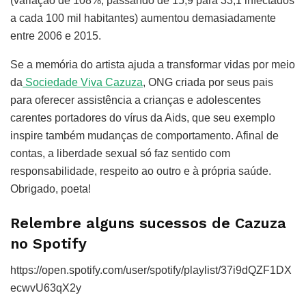
(variação de 108%, passando de 15,9 para 33,1 infectados
a cada 100 mil habitantes) aumentou demasiadamente
entre 2006 e 2015.
Se a memória do artista ajuda a transformar vidas por meio
da
Sociedade Viva Cazuza
, ONG criada por seus pais
para oferecer assistência a crianças e adolescentes
carentes portadores do vírus da Aids, que seu exemplo
inspire também mudanças de comportamento. Afinal de
contas, a liberdade sexual só faz sentido com
responsabilidade, respeito ao outro e à própria saúde.
Obrigado, poeta!
Relembre alguns sucessos de Cazuza
no Spotify
https://open.spotify.com/user/spotify/playlist/37i9dQZF1DX
ecwvU63qX2y