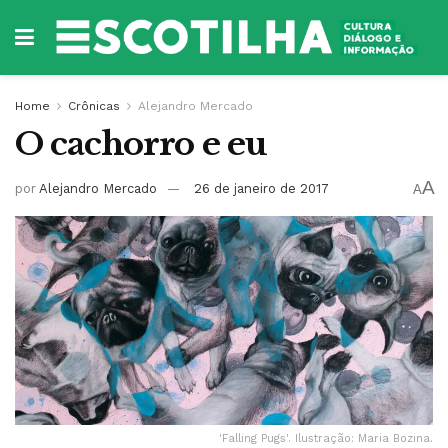
Home
Crônicas
Alejandro Mercado
O cachorro e eu
A
por
Alejandro Mercado
26 de janeiro de 2017
A
'Falling Pugs'. Ilustração: Maria Bozina.