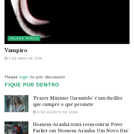
HELENA PERDIZ
Vampiro
3 DE MAIO DE 2018
Please
login
to join discussion
FIQUE POR DENTRO
‘Prazer Máximo Garantido’ é um thriller
que cumpre o que promete
6 DE AGOSTO DE 2026
Homem-Aranha tenta reencontrar Peter
Parker em ‘Homem-Aranha: Um Novo Dia’