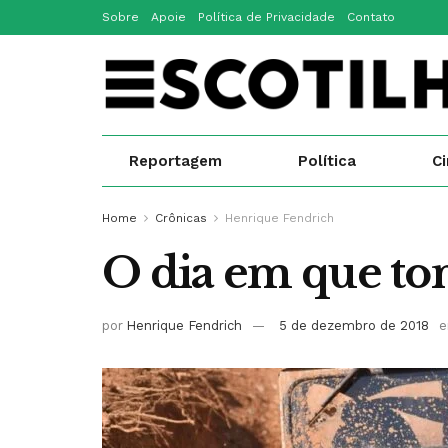
Sobre
Apoie
Política de Privacidade
Contato
Reportagem
Política
C
Home
Crônicas
Henrique Fendrich
O dia em que to
por
Henrique Fendrich
5 de dezembro de 2018