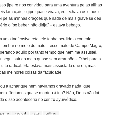
sso jipeiro nos convidou para uma aventura pelas trilhas
eis lamaçais, o jipe quase virava, eu fechava os olhos e
i pelas minhas orações que nada de mais grave se deu
sério o “se beber, não dirija” – estava bebaço.
 uma inofensiva reta, ele tenha perdido o controle,
te tombar no meio do mato – esse mato de Campo Magro,
 esperando aquilo por tanto tempo que nem me assustei.
onsegui sair do mato quase sem arranhões. Olhei para a
uito radical. Ela estava mais assustada que eu, mas
 das melhores coisas da faculdade.
gou a achar que nem havíamos gravado nada, que
era. Teríamos quase morrido à toa? Não, Deus não foi
ada disso aconteceria no centro ayurvédico.
ipeiro
radical
rally
trilhas