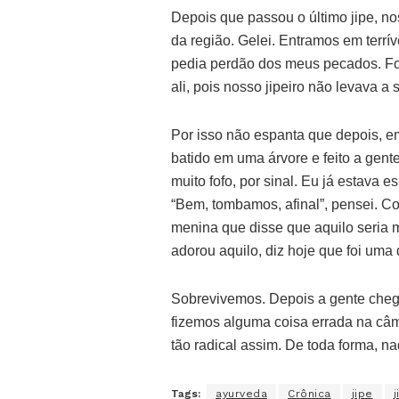
Depois que passou o último jipe, no
da região. Gelei. Entramos em terrív
pedia perdão dos meus pecados. Fo
ali, pois nosso jipeiro não levava a 
Por isso não espanta que depois, em
batido em uma árvore e feito a gen
muito fofo, por sinal. Eu já estava
“Bem, tombamos, afinal”, pensei. C
menina que disse que aquilo seria m
adorou aquilo, diz hoje que foi uma
Sobrevivemos. Depois a gente che
fizemos alguma coisa errada na câm
tão radical assim. De toda forma, n
Tags:
ayurveda
Crônica
jipe
j