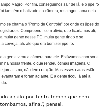
po Magro. Por fim, conseguimos sair de lá, e o jipeiro
. Foi também o batizado da câmera, respingou lama nela.
o se chama o “Ponto de Controle” por onde os jipes do
gistrados. Compreendi, com alívio, que ficaríamos ali,
a muita gente nesse PC, muita gente rindo e se
 a cerveja, ah, até que era bom ser jipeiro.
e a gente virou a câmera para ele. Estávamos com sorte,
em na nossa frente, o que rendeu ótimas imagens. O
de jornalismo, não tem coração. Mas esses caras estão
levantaram e foram adiante. E a gente ficou lá até a
ndo.
ando aquilo por tanto tempo que nem
tombamos, afinal”, pensei.