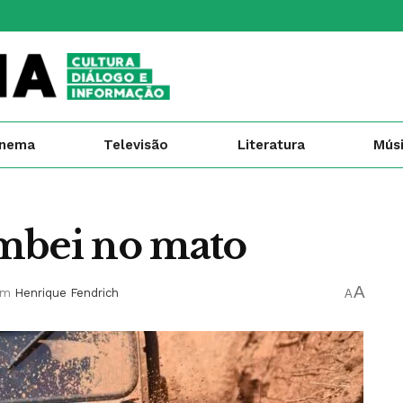
inema
Televisão
Literatura
Mús
mbei no mato
A
em
Henrique Fendrich
A