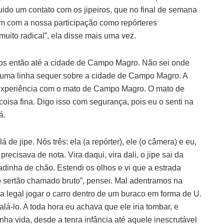
ido um contato com os jipeiros, que no final de semana
m com a nossa participação como repórteres
 muito radical”, ela disse mais uma vez.
os então até a cidade de Campo Magro. Não sei onde
 uma linha sequer sobre a cidade de Campo Magro. A
xperiência com o mato de Campo Magro. O mato de
isa fina. Digo isso com segurança, pois eu o senti na
á.
 de jipe. Nós três: ela (a repórter), ele (o câmera) e eu,
recisava de nota. Vira daqui, vira dali, o jipe sai da
dinha de chão. Estendi os olhos e vi que a estrada
o sertão chamado bruto”, pensei. Mal adentramos na
ia legal jogar o carro dentro de um buraco em forma de U.
lá-lo. A toda hora eu achava que ele iria tombar, e
nha vida, desde a tenra infância até aquele inescrutável