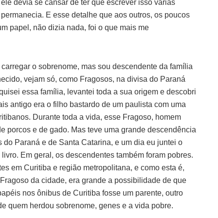
ele devia se cansar de ter que escrever isso várias
 permanecia. E esse detalhe que aos outros, os poucos
 papel, não dizia nada, foi o que mais me
 carregar o sobrenome, mas sou descendente da família
ecido, vejam só, como Fragosos, na divisa do Paraná
uisei essa família, levantei toda a sua origem e descobri
is antigo era o filho bastardo de um paulista com uma
uritibanos. Durante toda a vida, esse Fragoso, homem
 de porcos e de gado. Mas teve uma grande descendência
 do Paraná e de Santa Catarina, e um dia eu juntei o
livro. Em geral, os descendentes também foram pobres.
s em Curitiba e região metropolitana, e como esta é,
a Fragoso da cidade, era grande a possibilidade de que
apéis nos ônibus de Curitiba fosse um parente, outro
de quem herdou sobrenome, genes e a vida pobre.