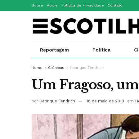
Sobre
Apoie
Política de Privacidade
Contato
Reportagem
Política
C
Home
Crônicas
Henrique Fendrich
Um Fragoso, um
por
Henrique Fendrich
16 de maio de 2018
em
H