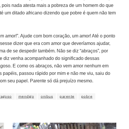
o, pois nada atesta mais a pobreza de um homem do que
até um ditado africano dizendo que pobre é quem não tem
“Um amor!”. Ajude com bom coração, um amor! Até o ponto
isesse dizer que era com amor que deveríamos ajudar,
a de se despedir também. Não se diz “abraços”, por
e diz venha acompanhado do significado dessas
ragoso. E como os abraços, não vem amor nenhum em
s papéis, passou rápido por mim e não me viu, saiu do
 com seu papel. Parente só dá prejuízo mesmo.
ragoso
mendigo
onibus
parente
pobre