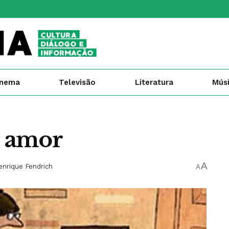
inema
Televisão
Literatura
Mús
 amor
A
enrique Fendrich
A