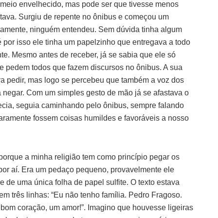
o, meio envelhecido, mas pode ser que tivesse menos
tava. Surgiu de repente no ônibus e começou um
tamente, ninguém entendeu. Sem dúvida tinha algum
é por isso ele tinha um papelzinho que entregava a todo
te. Mesmo antes de receber, já se sabia que ele só
que pedem todos que fazem discursos no ônibus. A sua
ara pedir, mas logo se percebeu que também a voz dos
 negar. Com um simples gesto de mão já se afastava o
ecia, seguia caminhando pelo ônibus, sempre falando
aramente fossem coisas humildes e favoráveis a nosso
porque a minha religião tem como princípio pegar os
por aí. Era um pedaço pequeno, provavelmente ele
de uma única folha de papel sulfite. O texto estava
 em três linhas: “Eu não tenho família. Pedro Fragoso.
bom coração, um amor!”. Imagino que houvesse ligeiras