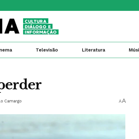
inema
Televisão
Literatura
Mús
 perder
A
lo Camargo
A