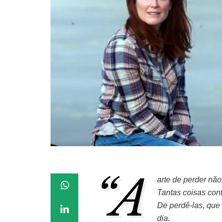
“A
arte de perder nã
Tantas coisas con
De perdê-las, que
dia.