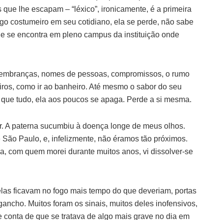
 que lhe escapam – “léxico”, ironicamente, é a primeira
algo costumeiro em seu cotidiano, ela se perde, não sabe
e se encontra em pleno campus da instituição onde
o lembranças, nomes de pessoas, compromissos, o rumo
iros, como ir ao banheiro. Até mesmo o sabor do seu
o que tudo, ela aos poucos se apaga. Perde a si mesma.
r. A paterna sucumbiu à doença longe de meus olhos.
 São Paulo, e, infelizmente, não éramos tão próximos.
a, com quem morei durante muitos anos, vi dissolver-se
as ficavam no fogo mais tempo do que deveriam, portas
gancho. Muitos foram os sinais, muitos deles inofensivos,
 conta de que se tratava de algo mais grave no dia em