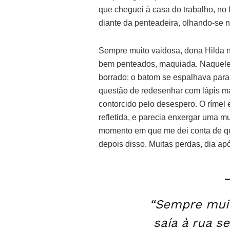
que cheguei à casa do trabalho, no f
diante da penteadeira, olhando-se 
Sempre muito vaidosa, dona Hilda nã
bem penteados, maquiada. Naquele d
borrado: o batom se espalhava para 
questão de redesenhar com lápis ma
contorcido pelo desespero. O rímel
refletida, e parecia enxergar uma 
momento em que me dei conta de qu
depois disso. Muitas perdas, dia apó
“Sempre muit
saía à rua s