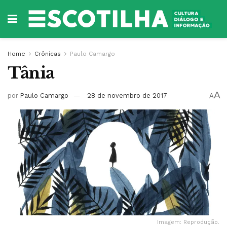
Home
Crônicas
Paulo Camargo
Tânia
A
por
Paulo Camargo
28 de novembro de 2017
A
Imagem: Reprodução.