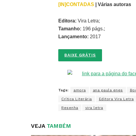
[IN]CONTADAS
| Várias autoras
Editora:
Vira Letra;
Tamanho:
196 págs.;
Lançamento:
2017
BAIXE GRÁTIS
Tags:
amora
ana paula enes
Bo
Crítica Literária
Editora Vira Letra
Resenha
vira letra
VEJA
TAMBÉM