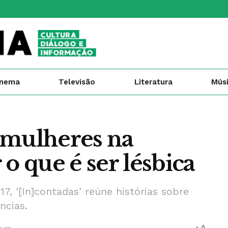
inema
Televisão
Literatura
Mús
5 mulheres na
o que é ser lésbica
, '[In]contadas' reúne histórias sobre
ncias.