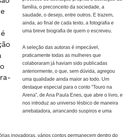
são
família, o preconceito da sociedade, a
 e
saudade, o desejo, entre outros. E trazem,
ainda, ao final de cada texto, a fotografia e
uma breve biografia de quem o escreveu.
 é
ção
A seleção das autoras é impecável,
a
praticamente todas as mulheres que
colaboraram já haviam sido publicadas
mo
anteriormente, o que, sem dúvida, agregou
ra-
uma qualidade ainda maior ao todo. Um
destaque especial para o conto “Touro na
Arena”, de Ana Paula Enes, que abre o livro, e
nos introduz ao universo lésbico de maneira
arrebatadora, arrancando suspiros e uma
tórias inovadoras, vários contos permanecem dentro do