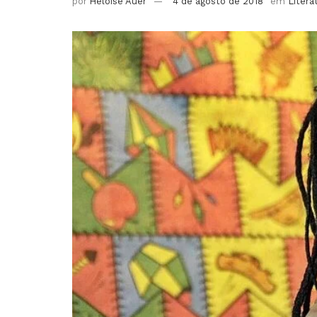
por
Heloise Auer
4 de agosto de 2018
em
Litera