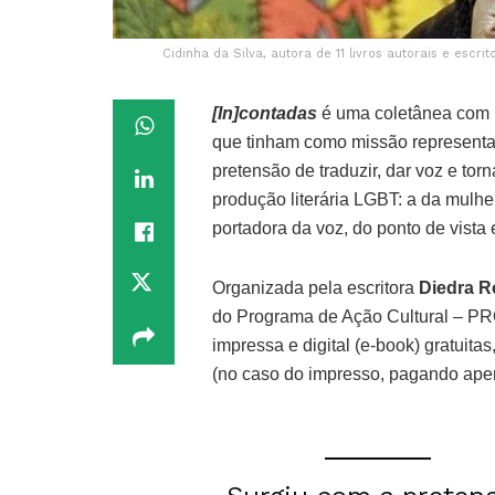
Cidinha da Silva, autora de 11 livros autorais e escr
[In]contadas
é uma coletânea com 15
que tinham como missão representar
pretensão de traduzir, dar voz e tor
produção literária LGBT: a da mulhe
portadora da voz, do ponto de vista 
Organizada pela escritora
Diedra R
do Programa de Ação Cultural – PR
impressa e digital (e-book) gratuita
(no caso do impresso, pagando apen