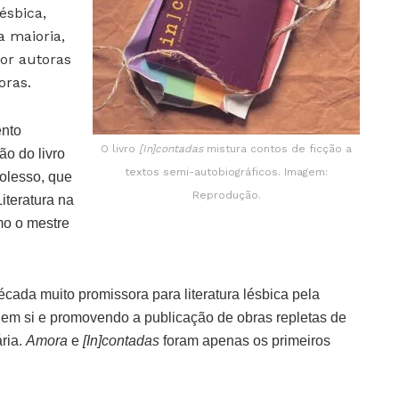
ésbica,
 maioria,
or autoras
oras.
ento
O livro
[In]contadas
mistura contos de ficção a
o do livro
textos semi-autobiográficos. Imagem:
olesso, que
Reprodução.
iteratura na
mo o mestre
cada muito promissora para literatura lésbica pela
o em si e promovendo a publicação de obras repletas de
ária.
Amora
e
[In]contadas
foram apenas os primeiros