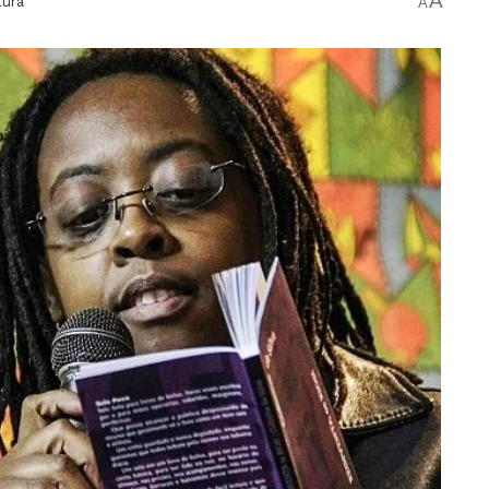
A
tura
A