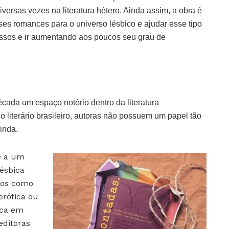
iversas vezes na literatura hétero. Ainda assim, a obra é
ses romances para o universo lésbico e ajudar esse tipo
passos e ir aumentando aos poucos seu grau de
cada um espaço notório dentro da literatura
so literário brasileiro, autoras não possuem um papel tão
inda.
e a um
lésbica
tos como
erótica ou
ica em
editoras