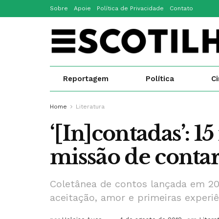
Sobre
Apoie
Política de Privacidade
Contato
Reportagem
Política
C
Home
Literatura
‘[In]contadas’: 1
missão de contar 
Coletânea de contos lançada em 2017
aceitação, amor e primeiras experiê