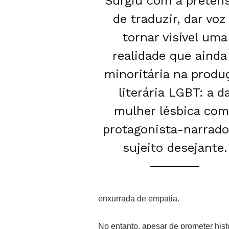
Surgiu com a preten
de traduzir, dar voz
tornar visível uma
realidade que ainda
minoritária na produ
literária LGBT: a d
mulher lésbica co
protagonista-narrado
sujeito desejante.
enxurrada de empatia.
No entanto, apesar de prometer his