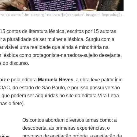
itora do conto "Um piercing" no livro '[In]contadas'. Imagem: Reprodução.
 contos de literatura lésbica, escritos por 15 autoras
 a pluralidade de ser mulher e lésbica. Surgiu com a
nar visível uma realidade que ainda é minoritária na
r lésbica como protagonista-narradora-sujeito desejante,
e do discurso.
oiz
e pela editora
Manuela Neves
, a obra teve patrocínio
OAC, do estado de São Paulo, e por isso possui versão
s, que podem ser adquiridas no site da editora Vira Letra
as o frete).
Os contos abordam diversos temas como: a
descoberta, as primeiras experiências, o
processo de aceitação própria, a aceitação da