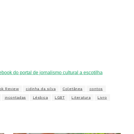
ok Review
cidinha da silva
Coletânea
contos
incontadas
Lésbica
LGBT
Literatura
Livro