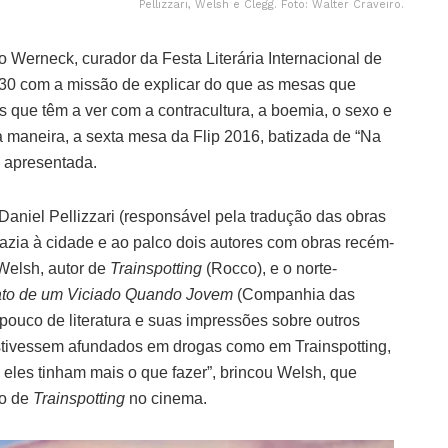
Pellizzari, Welsh e Clegg. Foto: Walter Craveiro.
lo Werneck, curador da Festa Literária Internacional de
1h30 com a missão de explicar do que as mesas que
s que têm a ver com a contracultura, a boemia, o sexo e
ta maneira, a sexta mesa da Flip 2016, batizada de “Na
i apresentada.
Daniel Pellizzari (responsável pela tradução das obras
trazia à cidade e ao palco dois autores com obras recém-
 Welsh, autor de
Trainspotting
(Rocco), e o norte-
ato de um Viciado Quando Jovem
(Companhia das
 pouco de literatura e suas impressões sobre outros
estivessem afundados em drogas como em Trainspotting,
 eles tinham mais o que fazer”, brincou Welsh, que
ão de
Trainspotting
no cinema.