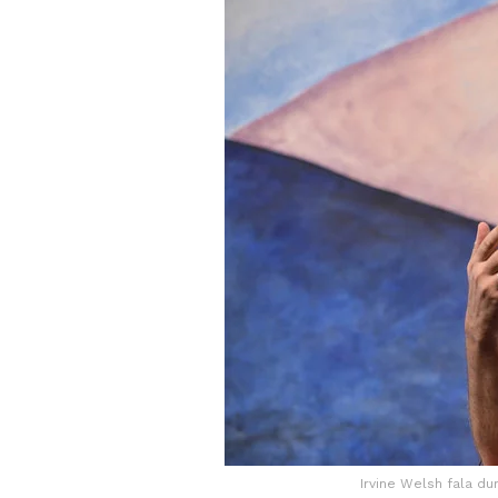
Irvine Welsh fala du