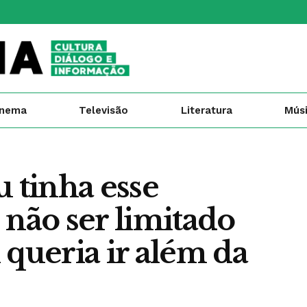
inema
Televisão
Literatura
Mús
u tinha esse
 não ser limitado
 queria ir além da