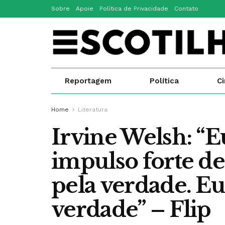
Sobre
Apoie
Política de Privacidade
Contato
Reportagem
Política
C
Home
Literatura
Irvine Welsh: “E
impulso forte de
pela verdade. Eu
verdade” – Flip