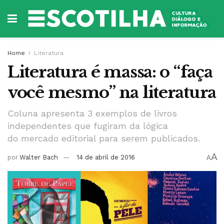
Home
Literatura
Literatura é massa: o “faça
você mesmo” na literatura
Coluna apresenta 3 exemplos de livros
independentes que fugiram da lógica
do mercado editorial para serem publicados.
A
por
Walter Bach
14 de abril de 2016
A