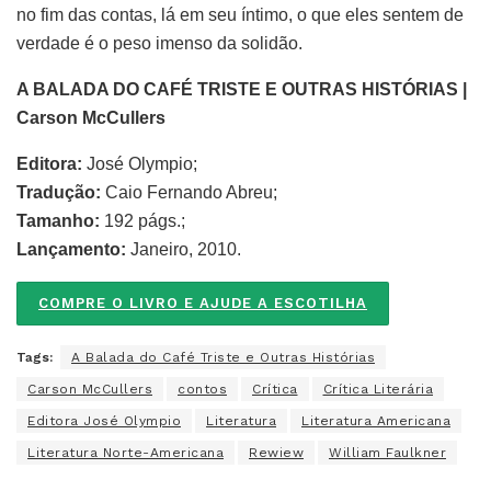
no fim das contas, lá em seu íntimo, o que eles sentem de
verdade é o peso imenso da solidão.
A BALADA DO CAFÉ TRISTE E OUTRAS HISTÓRIAS |
Carson McCullers
Editora:
José Olympio;
Tradução:
Caio Fernando Abreu;
Tamanho:
192 págs.;
Lançamento:
Janeiro, 2010.
COMPRE O LIVRO E AJUDE A ESCOTILHA
Tags:
A Balada do Café Triste e Outras Histórias
Carson McCullers
contos
Crítica
Crítica Literária
Editora José Olympio
Literatura
Literatura Americana
Literatura Norte-Americana
Rewiew
William Faulkner