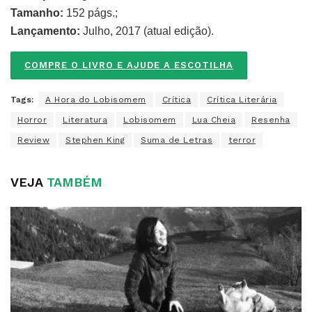
Tamanho:
152 págs.;
Lançamento:
Julho, 2017 (atual edição).
COMPRE O LIVRO E AJUDE A ESCOTILHA
Tags:
A Hora do Lobisomem
Crítica
Crítica Literária
Horror
Literatura
Lobisomem
Lua Cheia
Resenha
Review
Stephen King
Suma de Letras
terror
VEJA
TAMBÉM