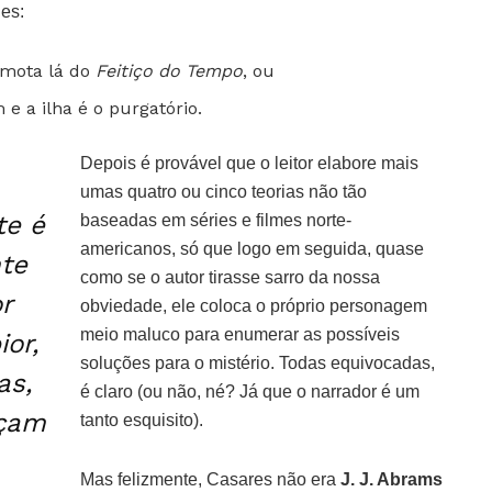
es:
rmota lá do
Feitiço do Tempo
, ou
 e a ilha é o purgatório.
Depois é provável que o leitor elabore mais
umas quatro ou cinco teorias não tão
te é
baseadas em séries e filmes norte-
americanos, só que logo em seguida, quase
te
como se o autor tirasse sarro da nossa
r
obviedade, ele coloca o próprio personagem
meio maluco para enumerar as possíveis
or,
soluções para o mistério. Todas equivocadas,
as,
é claro (ou não, né? Já que o narrador é um
eçam
tanto esquisito).
Mas felizmente, Casares não era
J. J. Abrams