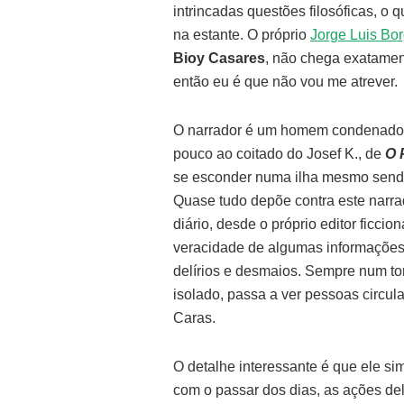
intrincadas questões filosóficas, o 
na estante. O próprio
Jorge Luis Bo
Bioy Casares
, não chega exatament
então eu é que não vou me atrever.
O narrador é um homem condenado s
pouco ao coitado do Josef K., de
O 
se esconder numa ilha mesmo sendo 
Quase tudo depõe contra este narra
diário, desde o próprio editor ficc
veracidade de algumas informações, 
delírios e desmaios. Sempre num to
isolado, passa a ver pessoas circul
Caras.
O detalhe interessante é que ele si
com o passar dos dias, as ações del