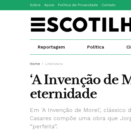
Sobre
Apoie
Política de Privacidade
Contato
Reportagem
Política
C
Home
Literatura
‘A Invenção de M
eternidade
Em 'A Invenção de Morel', clássico d
Casares compõe uma obra que Jorge
“perfeita”.