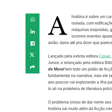
A
história é sobre um ca
isolada, com edificaç
máquinas esquisitas, g
ocorrem eventos apare
avião, daria até pra dizer que parec
Lançado pela extinta editora
Cosac 
Junior, e relançado pela editora Bi
de Morel
tem todo um jeitão de ficçã
fundamental na narrativa, mas ele 
aos poucos vai explorando a ilha par
lo ali na prateleira de literatura pol
O problema (nisso de dar nome aos b
história vai muito além da ficção cien