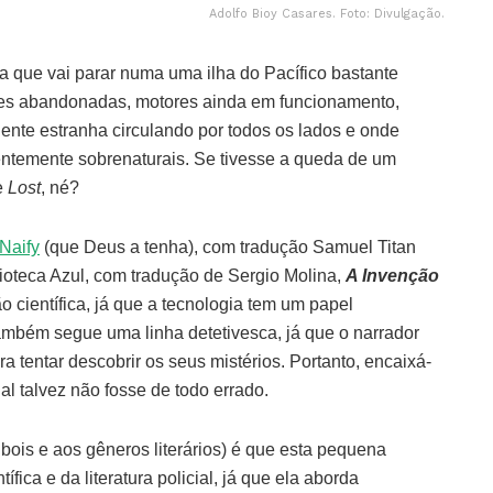
Adolfo Bioy Casares. Foto: Divulgação.
ra que vai parar numa uma ilha do Pacífico bastante
ões abandonadas, motores ainda em funcionamento,
ente estranha circulando por todos os lados e onde
ntemente sobrenaturais. Se tivesse a queda de um
e
Lost
, né?
Naify
(que Deus a tenha), com tradução Samuel Titan
blioteca Azul, com tradução de Sergio Molina,
A Invenção
o científica, já que a tecnologia tem um papel
também segue uma linha detetivesca, já que o narrador
a tentar descobrir os seus mistérios. Portanto, encaixá-
icial talvez não fosse de todo errado.
ois e aos gêneros literários) é que esta pequena
tífica e da literatura policial, já que ela aborda