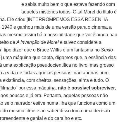
e sabia muito bem o que estava fazendo com
aqueles mistérios todos. O tal Morel do título é
a ilha. Ele criou [INTERROMPEMOS ESSA RESENHA
1940 e ganhou mais de uma versão para o cinema, a
, mas mesmo assim há a possibilidade que você ainda não
peito de
A Invenção de Morel
e talvez considere a
r
, tipo dizer que o Bruce Willis é um fantasma no
Sexto
sco] uma máquina que capta, digamos que, a essência das
á uma explicação pseudocientífica no livro, mas grosso
do a vida de todas aquelas pessoas, não apenas num
 existência, com cheiros, sensações, alma e tudo. O
 “filmado” por essa máquina,
não é possível sobreviver
,
 aos poucos e já era. Portanto, aquelas pessoas não
mo se o narrador estive numa ilha que funciona como um
a do mesmo filme e ao saber disso toma uma decisão
rpreendente e genial e do caralho e etc.