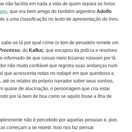
que não facilita em nada a vida de quem separa os livros
rges
, que era bem amigo do também argentino
Adolfo
e a uma classificação no texto de apresentação do livro,
abe-se lá por qual crime (o tom de pesadelo remete um
Processo
, do
Kafka
), que escapou da polícia e resolveu
informado de que coisas meio bizarras rolavam por lá.
dor não muito confiável que registra suas andanças num
ional que acrescenta notas no rodapé em que questiona a
até os relatos do próprio narrador sobre seus sonhos,
m quase de alucinação, o personagem que cria estar
ando por lá bem de boa como se aquilo fosse a Ilha de
mplesmente não é percebido por aquelas pessoas e, pior,
as começam a se repetir. Isso nos faz pensar