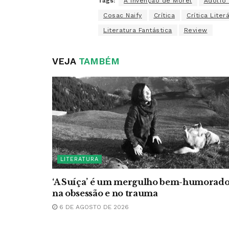
Tags:
A Invenção de Morel
Adolfo 
Cosac Naify
Crítica
Crítica Literá
Literatura Fantástica
Review
VEJA
TAMBÉM
LITERATURA
‘A Suíça’ é um mergulho bem-humorad
na obsessão e no trauma
6 DE AGOSTO DE 2026