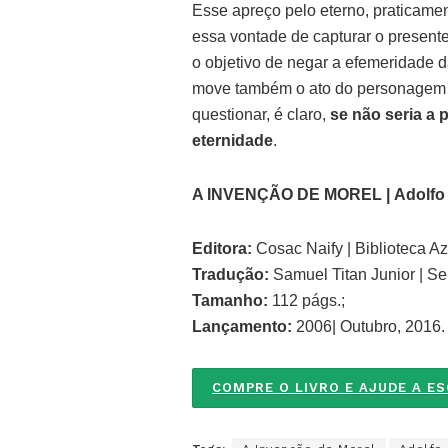
Esse apreço pelo eterno, praticame
essa vontade de capturar o present
o objetivo de negar a efemeridade da
move também o ato do personagem re
questionar, é claro,
se não seria a 
eternidade
.
A INVENÇÃO DE MOREL | Adolfo 
Editora:
Cosac Naify | Biblioteca Az
Tradução:
Samuel Titan Junior | Se
Tamanho:
112 págs.;
Lançamento:
2006| Outubro, 2016.
COMPRE O LIVRO E AJUDE A E